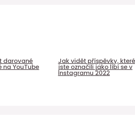
it darované
Jak vidět příspěvky, kter
é na YouTube
jste označili jako líbí se v
Instagramu 2022