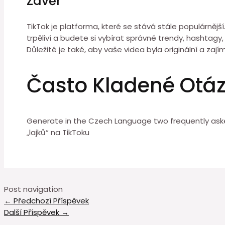
Závěr
TikTok je platforma, které se stává stále populárněj
trpěliví a budete si vybírat správné trendy, hashtagy, 
Důležité je také, aby vaše videa byla originální a zají
Často Kladené Otá
Generate in the Czech Language two frequently asked
„lajků“ na TikToku
Post navigation
←
Předchozí Příspěvek
Další Příspěvek
→