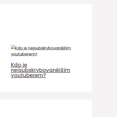
é
Kdo je
nejsubskrybovanějším
youtuberem?