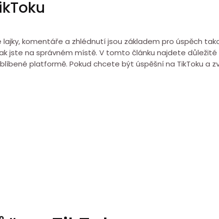
TikToku
 že lajky, komentáře a zhlédnutí jsou základem pro úspěch tak
u, pak jste na správném místě. V tomto článku najdete důležité 
oblíbené platformě. Pokud chcete být úspěšní na TikToku a zvý