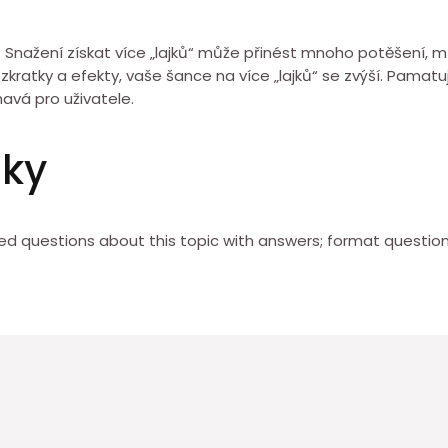
ší. Snažení získat více „lajků“ může přinést mnoho potěšení,
zkratky a efekty, vaše šance na více „lajků“ se zvýší. Pamatuj
mavá pro uživatele.
zky
 questions about this topic with answers; format questions