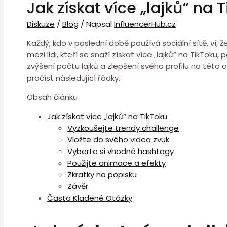
Jak získat více „lajků“ na 
Diskuze
/
Blog
/ Napsal
InfluencerHub.cz
Každý, kdo v poslední době používá sociální sítě, ví,
mezi lidi, kteří se snaží získat více „lajků“ na TikTok
zvýšení počtu lajků a zlepšení svého profilu na této 
pročíst následující řádky.
Obsah článku
Jak získat více „lajků“ na TikToku
Vyzkoušejte trendy challenge
Vložte do svého videa zvuk
Vyberte si vhodné hashtagy
Použijte animace a efekty
Zkratky na popisku
Závěr
Často Kladené Otázky