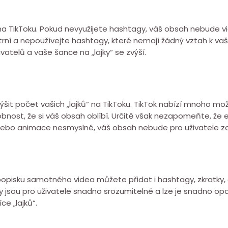
na TikToku. Pokud nevyužijete hashtagy, váš obsah nebude vi
ní a nepoužívejte hashtagy, které nemají žádný vztah k va
atelů a vaše šance na „lajky“ se zvýší.
it počet vašich „lajků“ na TikToku. TikTok nabízí mnoho možn
nost, že si váš obsah oblíbí. Určitě však nezapomeňte, že 
ebo animace nesmyslné, váš obsah nebude pro uživatele za
 popisku samotného videa můžete přidat i hashtagy, zkratky, 
. Ty jsou pro uživatele snadno srozumitelné a lze je snadno o
ce „lajků“.