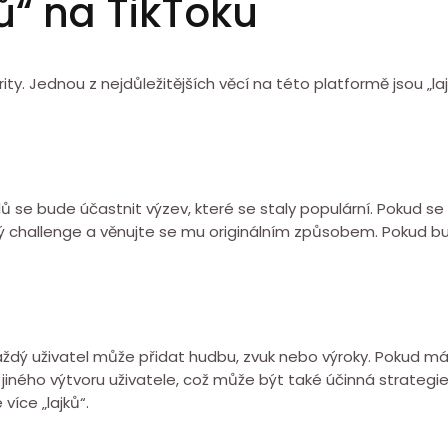
ků“ na TikToku
larity. Jednou z nejdůležitějších věcí na této platformě jsou 
elů se bude účastnit výzev, které se staly populární. Pokud 
ý challenge a věnujte se mu originálním způsobem. Pokud bu
 Každý uživatel může přidat hudbu, zvuk nebo výroky. Pokud
 jiného výtvoru uživatele, což může být také účinná strategi
více „lajků“.