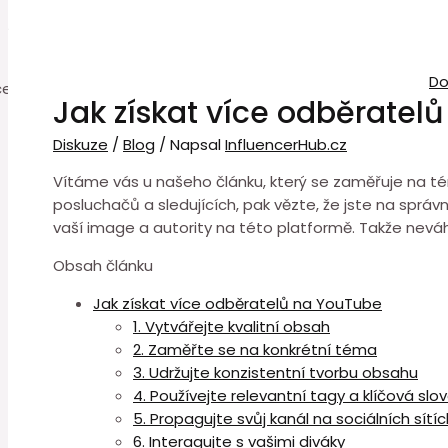
0
D
Jak získat více odběratel
Diskuze
/
Blog
/ Napsal
InfluencerHub.cz
Vítáme vás u našeho článku, který se zaměřuje na tém
posluchačů a sledujících, pak vězte, že jste na sprá
vaší image a autority na této platformě. Takže neváh
Obsah článku
Jak získat více odběratelů na YouTube
1. Vytvářejte kvalitní obsah
2. Zaměřte se na konkrétní téma
3. Udržujte konzistentní tvorbu obsahu
4. Používejte relevantní tagy a klíčová slo
5. Propagujte svůj kanál na sociálních sítíc
6. Interagujte s vašimi diváky