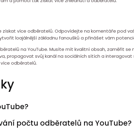
agram a pomoci tak získat více zhlédnutí a odběratelů.
te získat více odběratelů. Odpovídejte na komentáře pod vaši
tvořit loajálnější základnu fanoušků a přinášet vám potenci
odběratelů na YouTube. Musíte mít kvalitní obsah, zaměřit se
va, propagovat svůj kanál na sociálních sítích a interagovat 
á více odběratelů.
zky
YouTube?
šování počtu odběratelů na YouTube?