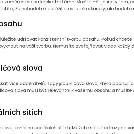
, je zaměření se na konkrétní téma. Musíte mít jasno v tom,
jistíte, že nebudete soutěžit s ostatními kanály, ale budete
obsahu
důležité udržovat konzistentní tvorbu obsahu. Pokud chcete 
i zvyknout na vaši tvorbu. Nemusíte zveřejňovat videa každý 
líčová slova
kat více odběratelů. Tagy jsou klíčová slova, která popisují
čová slova musí být relevantní k vašemu obsahu a musíte se 
lních sítích
at svůj kanál na sociálních sítích. Můžete sdílet odkazy na v