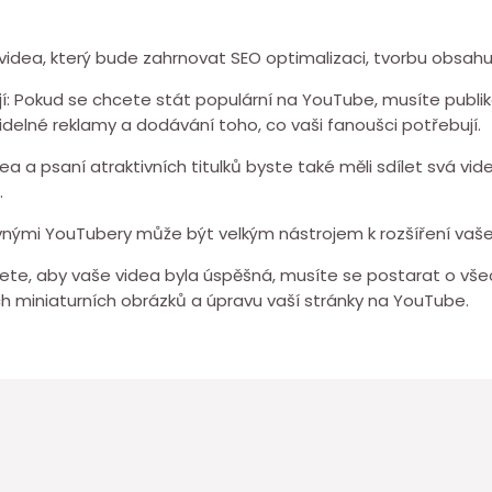
 videa, který bude zahrnovat SEO optimalizaci, tvorbu obsahu
tějí: Pokud se chcete stát populární na YouTube, musíte publi
elné reklamy a dodávání toho, co vaši fanoušci potřebují.
 a psaní atraktivních titulků byste také měli sdílet svá vid
.
livnými YouTubery může být velkým nástrojem k rozšíření vaš
cete, aby vaše videa byla úspěšná, musíte se postarat o všec
ch miniaturních obrázků a úpravu vaší stránky na YouTube.