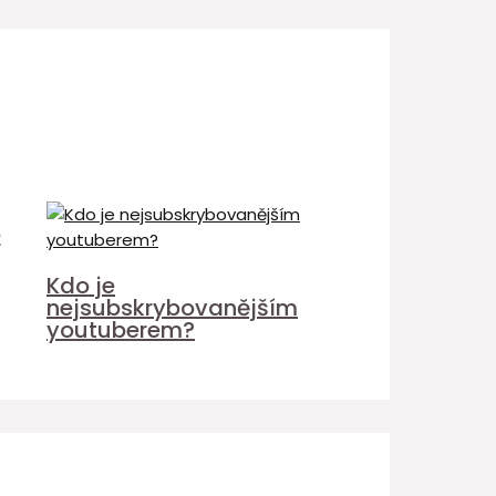
é
Kdo je
nejsubskrybovanějším
youtuberem?