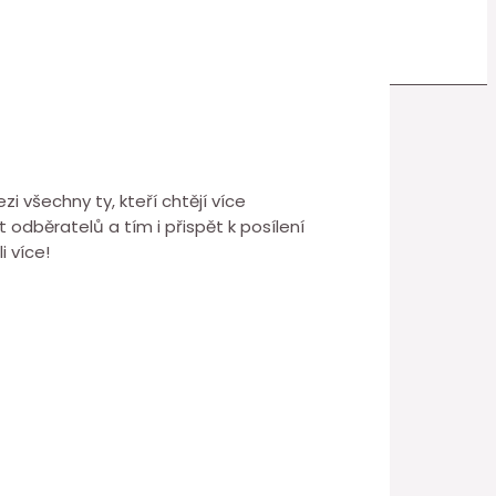
 všechny ty, kteří chtějí více
odběratelů a tím i přispět k posílení
 více!