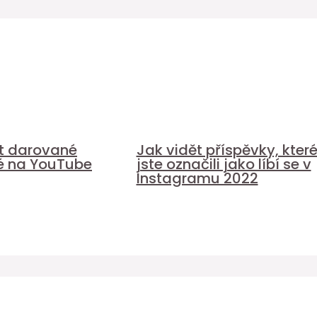
it darované
Jak vidět příspěvky, kter
é na YouTube
jste označili jako líbí se v
Instagramu 2022