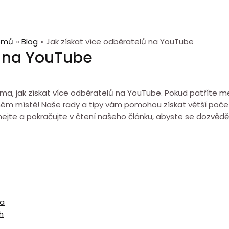
omů
Blog
Jak získat více odběratelů na YouTube
ů na YouTube
a, jak získat více odběratelů na YouTube. Pokud patříte mezi
vném místě! Naše rady a tipy vám pomohou získat větší počet 
ejte a pokračujte v čtení našeho článku, abyste se dozvěděli
va
h