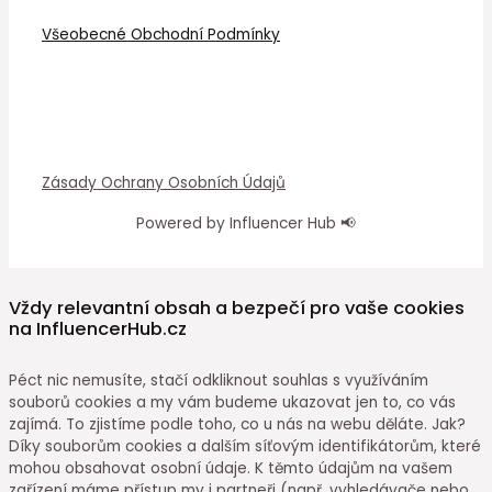
Všeobecné Obchodní Podmínky
Zásady Ochrany Osobních Údajů
Powered by Influencer Hub 📢
Vždy relevantní obsah a bezpečí pro vaše cookies
na InfluencerHub.cz
Péct nic nemusíte, stačí odkliknout souhlas s využíváním
souborů cookies a my vám budeme ukazovat jen to, co vás
zajímá. To zjistíme podle toho, co u nás na webu děláte. Jak?
Díky souborům cookies a dalším síťovým identifikátorům, které
mohou obsahovat osobní údaje. K těmto údajům na vašem
zařízení máme přístup my i partneři (např. vyhledávače nebo