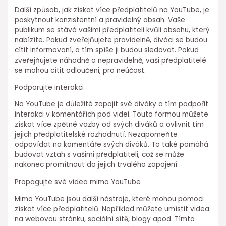
Další způsob, jak získat více předplatitelů na YouTube, je
poskytnout konzistentní a pravidelný obsah. Vaše
publikum se stává vašimi předplatiteli kvůli obsahu, který
nabízíte. Pokud zveřejňujete pravidelně, diváci se budou
cítit informovaní, a tím spíše ji budou sledovat. Pokud
zveřejňujete náhodně a nepravidelně, vaši předplatitelé
se mohou cítit odloučeni, pro neúčast.
Podporujte interakci
Na YouTube je důležité zapojit své diváky a tím podpořit
interakci v komentářích pod videi. Touto formou můžete
získat více zpětné vazby od svých diváků a ovlivnit tím
jejich předplatitelské rozhodnutí. Nezapomeňte
odpovídat na komentáře svých diváků. To také pomáhá
budovat vztah s vašimi předplatiteli, což se může
nakonec promítnout do jejich trvalého zapojení.
Propagujte své videa mimo YouTube
Mimo YouTube jsou další nástroje, které mohou pomoci
získat více předplatitelů. Například můžete umístit videa
na webovou stránku, sociální sítě, blogy apod. Tímto