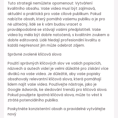
Tuto strategii nemůžete opomenout: Vytváření
kvalitního obsahu. Vaše videa musí být zajímavá,
aktuální a praktická pro vaše cílové publikum. Pokud
nabízíte obsah, který pomáhá vašemu publiku a je pro
ně užitečný, lidé se k vám budou vracet a
pravděpodobně se stávají vašimi předplatiteli. Vaše
videa by měla být dobře natočená, s kvalitním zvukem a
dobře editovaná. Lidé hledají profesionální kvalitu a
každá nepřesnost jim může odebrat zájem.
Správně zvolené klíčová slova
Použití správných klíčových slov ve vašich popiscích,
názvech a autech videí je velmi důležité pro získání více
diváků na vaše videa. Je důležité, aby vaše popisky
obsahovaly relevantní klíčová slova, která pomáhají
lidem najít vaše videa. Používejte nástroje, jako je
Google Adwords, ke sledování trendů pro klíčová slova.
Pokud použijete špatná klíčová slova, může to vést k
ztrátě potenciálního publika.
Poskytněte konzistentní obsah a pravidelně vytvářejte
nový