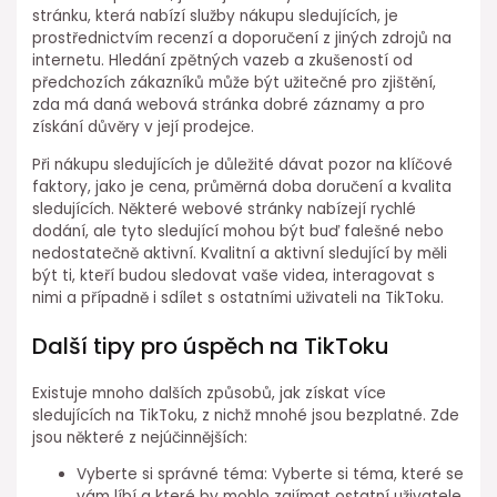
stránku, která nabízí služby nákupu sledujících, je
prostřednictvím recenzí a doporučení z jiných zdrojů na
internetu. Hledání zpětných vazeb a zkušeností od
předchozích zákazníků může být užitečné pro zjištění,
zda má daná webová stránka dobré záznamy a pro
získání důvěry v její prodejce.
Při nákupu sledujících je důležité dávat pozor na klíčové
faktory, jako je cena, průměrná doba doručení a kvalita
sledujících. Některé webové stránky nabízejí rychlé
dodání, ale tyto sledující mohou být buď falešné nebo
nedostatečně aktivní. Kvalitní a aktivní sledující by měli
být ti, kteří budou sledovat vaše videa, interagovat s
nimi a případně i sdílet s ostatními uživateli na TikToku.
Další tipy pro úspěch na TikToku
Existuje mnoho dalších způsobů, jak získat více
sledujících na TikToku, z nichž mnohé jsou bezplatné. Zde
jsou některé z nejúčinnějších:
Vyberte si správné téma: Vyberte si téma, které se
vám líbí a které by mohlo zajímat ostatní uživatele