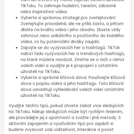
TikToku. To zahrnuje hudební, taneční, zábavné
nebo inspirativní videa.
Vyberte si správnou strategii pro zveřejňování:
Zveřejňujte pravidelně, ale ne příliš často, a přitom
dbáte na kvalitu videa i jeho obsahu. Zkuste vždy
zahrnout něco unikátního a pozitivního do každého
videa, co by potenciální diváky zaujalo.
Zapojte se do vyzývacích her a hashtagů: TikTok
nabízí řadu vyzývacích her a trendových hashtagů,
na které můžete navázat. Zmiňte se o nich v rámci
vašich videí a využijte je k propojení s ostatními
uživateli na TikToku.
Vyberte si správné klíčová slova: Používejte klíčová
slova v popisu videa a jeho hashtagu. Tato klíčová
slova usnadňují vyhledávání vašich videí ostatními
uživateli na TikToku.
Využijte těchto tipů, pokud chcete získat více sledujících
na TikToku. Nákup sledujících může být rychlým řešením,
ale provádějte jej s opatrností a zvažte i jiné metody. S
aktivním zapojením a využíváním tipů pro úspěch si
budete zvyšovat vaši viditelnost, interakce a počet