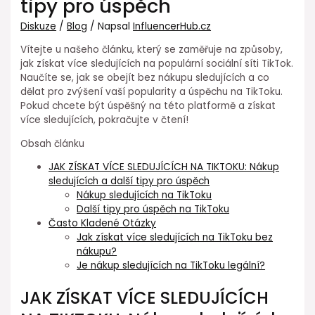
tipy pro úspěch
Diskuze
/
Blog
/ Napsal
InfluencerHub.cz
Vítejte u našeho článku, který se zaměřuje na způsoby,
jak získat více sledujících na populární sociální síti TikTok.
Naučíte se, jak se obejít bez nákupu sledujících a co
dělat pro zvýšení vaší popularity a úspěchu na TikToku.
Pokud chcete být úspěšný na této platformě a získat
více sledujících, pokračujte v čtení!
Obsah článku
JAK ZÍSKAT VÍCE SLEDUJÍCÍCH NA TIKTOKU: Nákup
sledujících a další tipy pro úspěch
Nákup sledujících na TikToku
Další tipy pro úspěch na TikToku
Často Kladené Otázky
Jak získat více sledujících na TikToku bez
nákupu?
Je nákup sledujících na TikToku legální?
JAK ZÍSKAT VÍCE SLEDUJÍCÍCH