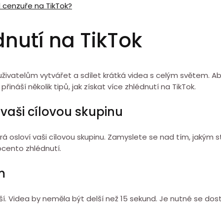
 cenzuře na TikTok?
dnutí na TikTok
e uživatelům vytvářet a sdílet krátká videa s celým světem. Ab
ináší několik tipů, jak získat více zhlédnutí na TikTok.
 vaši cílovou skupinu
rá osloví vaši cílovou skupinu. Zamyslete se nad tím, jakým s
ocento zhlédnutí.
m
epší. Videa by neměla být delší než 15 sekund. Je nutné se dost