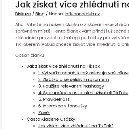
Jak získat více zhlédnutí n
Diskuze
/
Blog
/ Napsal
InfluencerHub.cz
Ahoj! Vítejte na našem článku o získávání více zhlédnu
správném místě! Tento článek vám přináší užitečné ti
základních pravidel a strategií po taktiky pro vytvá
TikTokerem. Pokud chcete získat více zhlédnutí a přilá
Obsah článku
Jak získat více zhlédnutí na TikTok
1. Vytvořte obsah, který oslovuje vaši cílo
2. Zkrátka a se selským rozumem
3. Použijte relevantní hashtagy
4. Spolupráce s ostatními uživateli TikToku
5. Pravidelnost
6. Interakce s fanoušky
Závěr
Často Kladené Otázky
Jak získat více zhlédnutí na TikTok?