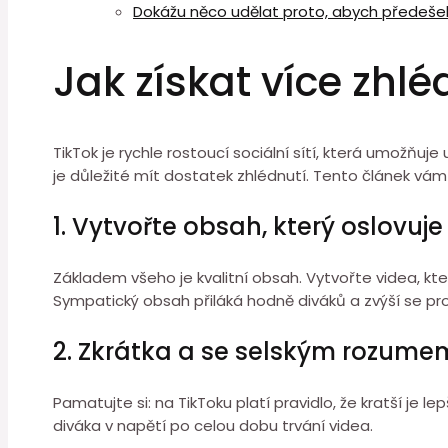
Dokážu něco udělat proto, abych předešel
Jak získat více zhlé
TikTok je rychle rostoucí sociální sítí, která umožňuj
je důležité mít dostatek zhlédnutí. Tento článek vám př
1. Vytvořte obsah, který oslovuje
Základem všeho je kvalitní obsah. Vytvořte videa, kte
Sympatický obsah přiláká hodně diváků a zvýší se pr
2. Zkrátka a se selským rozume
Pamatujte si: na TikToku platí pravidlo, že kratší je l
diváka v napětí po celou dobu trvání videa.