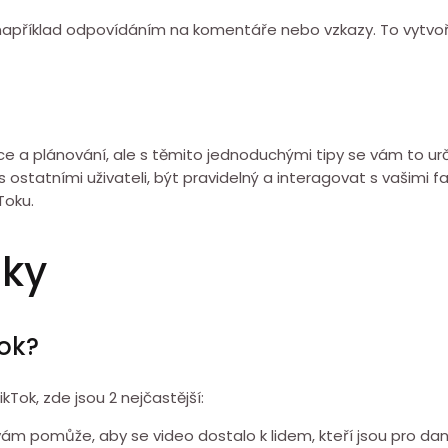
 například odpovídáním na komentáře nebo vzkazy. To vytvoří
ce a plánování, ale s těmito jednoduchými tipy se vám to urči
 ostatními uživateli, být pravidelný a interagovat s vašimi
Toku.
zky
Tok?
ikTok, zde jsou 2 nejčastější:
ám pomůže, aby se video dostalo k lidem, kteří jsou pro da