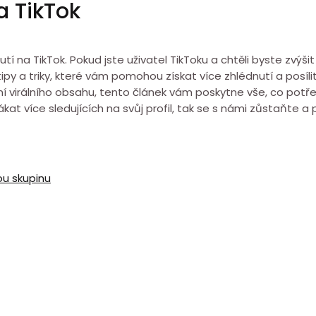
a TikTok
tí na TikTok. Pokud jste uživatel TikToku a chtěli byste zvýši
py a triky, které vám pomohou získat více zhlédnutí a posíl
ření virálního obsahu, tento článek vám poskytne vše, co pot
kat více sledujících na svůj profil, tak se s námi zůstaňte a 
vou skupinu