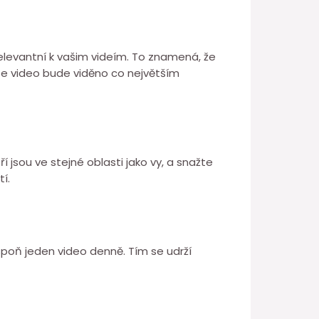
relevantní k vašim videím. To znamená, že
še video bude viděno co největším
í jsou ve stejné oblasti jako vy, a snažte
í.
spoň jeden video denně. Tím se udrží