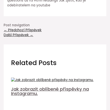
questions as h3 Html headings Jak zjistit, kdo je
odebíratelem na youtube
Post navigation
←
Předchozí Příspěvek
Další Příspěvek
→
Related Posts
Jak zobrazit oblíbené příspěvky na
Instagramu.