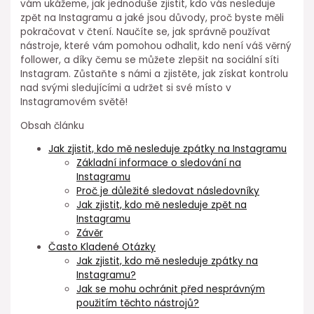
vám ukážeme, jak jednoduše zjistit, kdo vás nesleduje
zpět na Instagramu a jaké jsou důvody, proč byste měli
pokračovat v čtení. Naučíte se, jak správně používat
nástroje, které vám pomohou odhalit, kdo není váš věrný
follower, a díky čemu se můžete zlepšit na sociální síti
Instagram. Zůstaňte s námi a zjistěte, jak získat kontrolu
nad svými sledujícími a udržet si své místo v
Instagramovém světě!
Obsah článku
Jak zjistit, kdo mě nesleduje zpátky na Instagramu
Základní informace o sledování na
Instagramu
Proč je důležité sledovat následovníky
Jak zjistit, kdo mě nesleduje zpět na
Instagramu
Závěr
Často Kladené Otázky
Jak zjistit, kdo mě nesleduje zpátky na
Instagramu?
Jak se mohu ochránit před nesprávným
použitím těchto nástrojů?