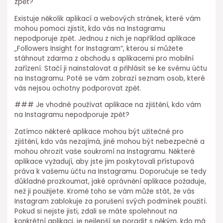
zpět?
Existuje několik aplikací a webových stránek, které vám
mohou pomoci zjistit, kdo vás na Instagramu
nepodporuje zpět. Jednou z nich je například aplikace
„Followers Insight for Instagram“, kterou si můžete
stáhnout zdarma z obchodu s aplikacemi pro mobilní
zařízení. Stačí ji nainstalovat a přihlásit se ke svému účtu
na Instagramu. Poté se vám zobrazí seznam osob, které
vás nejsou ochotny podporovat zpět.
### Je vhodné používat aplikace na zjištění, kdo vám
na Instagramu nepodporuje zpět?
Zatímco některé aplikace mohou být užitečné pro
zjištění, kdo vás nezajímá, jiné mohou být nebezpečné a
mohou ohrozit vaše soukromí na Instagramu. Některé
aplikace vyžadují, aby jste jim poskytovali přístupová
práva k vašemu účtu na Instagramu. Doporučuje se tedy
důkladně prozkoumat, jaké oprávnění aplikace požaduje,
než ji použijete. Kromě toho se vám může stát, že vás
Instagram zablokuje za porušení svých podmínek použití.
Pokud si nejste jisti, zdali se máte spolehnout na
konkrétní aplikaci, je nejlepší se poradit s někým, kdo má