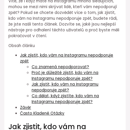
Víte, že i když máte na Instagramu mnoho sledujících,
mohou se mezi nimi skrývat lidé, kteří vám nepodporují
zpět? Pokud se chcete dozvědět více o tom, jak zjistit,
kdo vám na Instagramu nepodporuje zpět, budete rádi,
že jste našli tento článek. Dozvíte se, jaké jsou nejlepší
nástroje pro odhalení těchto uživatelů a proč byste měli
pokračovat v čtení.
Obsah článku
Jak zjistit, kdo vám na Instagramu nepodporuje
zpět
Co znamená nepodporovat?
Proč je důležité zjistit, kdo vám na
Instagramu nepodporuje zpět?
Jak zjistit, kdo vám na Instagramu
nepodporuje zpět?
Co dělat, když zjistíte, kdo vám na
Instagramu nepodporuje zpět?
Závěr
Často Kladené Otázky
Jak zjistit, kdo vám na