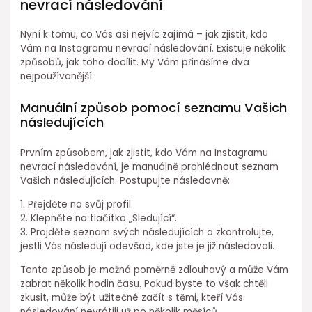
nevrací následování
Nyní k tomu, co Vás asi nejvíc zajímá – jak zjistit, kdo
Vám na Instagramu nevrací následování. Existuje několik
způsobů, jak toho docílit. My Vám přinášíme dva
nejpoužívanější.
Manuální způsob pomocí seznamu Vašich
následujících
Prvním způsobem, jak zjistit, kdo Vám na Instagramu
nevrací následování, je manuálně prohlédnout seznam
Vašich následujících. Postupujte následovně:
1. Přejděte na svůj profil.
2. Klepněte na tlačítko „Sledující“.
3. Projděte seznam svých následujících a zkontrolujte,
jestli Vás následují odevšad, kde jste je již následovali.
Tento způsob je možná poměrně zdlouhavý a může Vám
zabrat několik hodin času. Pokud byste to však chtěli
zkusit, může být užitečné začít s těmi, kteří Vás
následování nevrátili už po několik měsíců.