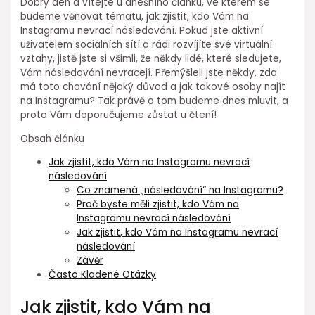
Dobrý den a vítejte u dnešního článku, ve kterém se
budeme věnovat tématu, jak zjistit, kdo Vám na
Instagramu nevrací následování. Pokud jste aktivní
uživatelem sociálních sítí a rádi rozvíjíte své virtuální
vztahy, jistě jste si všimli, že někdy lidé, které sledujete,
Vám následování nevracejí. Přemýšleli jste někdy, zda
má toto chování nějaký důvod a jak takové osoby najít
na Instagramu? Tak právě o tom budeme dnes mluvit, a
proto Vám doporučujeme zůstat u čtení!
Obsah článku
Jak zjistit, kdo Vám na Instagramu nevrací
následování
Co znamená „následování“ na Instagramu?
Proč byste měli zjistit, kdo Vám na
Instagramu nevrací následování
Jak zjistit, kdo Vám na Instagramu nevrací
následování
Závěr
Často Kladené Otázky
Jak zjistit, kdo Vám na