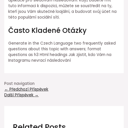
aplikace pro sledování následování. Když budete mít
tuto informaci k dispozici, můžete se soustředit na ty,
kteří jsou Vám skutečně loajální, a budovat svůj účet na
této populární sociální síti.
Často Kladené Otázky
Generate in the Czech Language two frequently asked
questions about this topic with answers; format
questions as h3 Html headings Jak zjistit, kdo Vám na
Instagramu nevrací následování
Post navigation
←
Předchozí Příspěvek
Další Příspěvek
→
Related Posts