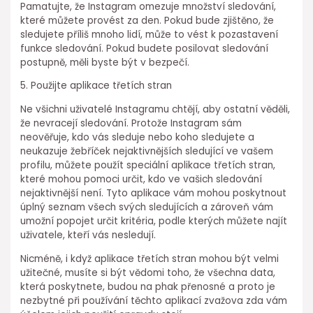
Pamatujte, že Instagram omezuje množství sledování,
které můžete provést za den. Pokud bude zjištěno, že
sledujete příliš mnoho lidí, může to vést k pozastavení
funkce sledování. Pokud budete posilovat sledování
postupně, měli byste být v bezpečí.
5. Použijte aplikace třetích stran
Ne všichni uživatelé Instagramu chtějí, aby ostatní věděli,
že nevracejí sledování. Protože Instagram sám
neověřuje, kdo vás sleduje nebo koho sledujete a
neukazuje žebříček nejaktivnějších sledující ve vašem
profilu, můžete použít speciální aplikace třetích stran,
které mohou pomoci určit, kdo ve vašich sledování
nejaktivnější není. Tyto aplikace vám mohou poskytnout
úplný seznam všech svých sledujících a zároveň vám
umožní popojet určit kritéria, podle kterých můžete najít
uživatele, kteří vás nesledují.
Nicméně, i když aplikace třetích stran mohou být velmi
užitečné, musíte si být vědomi toho, že všechna data,
která poskytnete, budou na phak přenosné a proto je
nezbytné při používání těchto aplikací zvažova zda vám