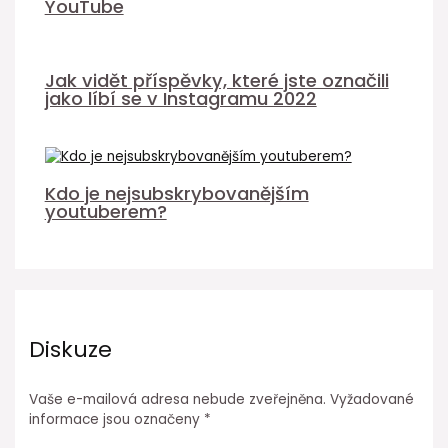
YouTube
Jak vidět příspěvky, které jste označili
jako líbí se v Instagramu 2022
Kdo je nejsubskrybovanějším
youtuberem?
Diskuze
Vaše e-mailová adresa nebude zveřejněna.
Vyžadované
informace jsou označeny
*