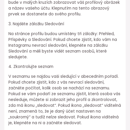
bude v malých kruzích zobrazovat váš profilový obrázek
a název vašeho účtu. Klepnutím na tento obrazový
prvek se dostanete do svého profilu.
3. Najděte záložku Sledování
Na stránce profilu budou umístěny tři záložky: Přehled,
Příspěvky a Sledování. Pokud chcete zjistit, kdo vám na
Instagramu nevrací sledování, klepněte na záložku
Sledování a měli byste vidět seznam osobů, které
sledujete.
4. Zkontrolujte seznam
V seznamu se najdou vaši sledující v abecedním pořadí.
Pokud chcete zjistit, kdo z vás nevrací sledování,
začněte počítat, kolik osob se nachází na seznamu.
Pokud se vám podaří ze seznamu zjistit, která osoba vás
nesleduje, můžete si zobrazit jeho profil a zkontrolovat,
zda má ikonu „sledovat“. Pokud ikona „sledovat“ viditelná
není, znamená to, že je daný účet nastaven na
„soukromý“ a tudíž nelze sledovat. Pokud ikona viditelná
je, klepněte na ni a začněte sledovat.