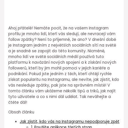
Ahoj přátelé! Nemáte pocit, že na vašem Instagram
profilu je mnoho lidí, kteří vás sledují, ale nevracejí vám
follow zpátky? Není to příjemné, že ano? V dnešní době
je Instagram jedním z největších sociálních sítí na světě
a je snadné se zapojit do této komunity. Nicméně,
mnoho lidí ve světě sociálních médií používá tuto
platformu k navázání nových spojení a k získání nových
followerů, kteří by jim mohli pomoci v jejich kariéře a
podnikání. Pokud jste jedním z těch, kteří chtějí rychle
získat popularitu na Instagramu, ale nevíte, jak zjistit, kdo
vás nesleduje zpátky, pak jste na správném místě! V
tomto článku vám ukážeme několik tipů a triků, jak najít
tyto uživatele a co s nimi dál udělat. Tak neváhejte a
čtěte dál!
Obsah článku
Jak zjistit, kdo vás na Instagramu nepodporuje zpět
1. Použijte aplikace třetích stran