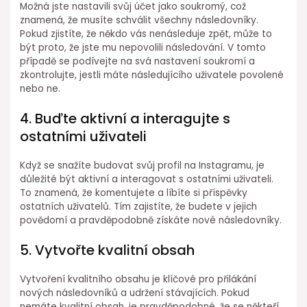
Možná jste nastavili svůj účet jako soukromý, což
znamená, že musíte schválit všechny následovníky.
Pokud zjistíte, že někdo vás nenásleduje zpět, může to
být proto, že jste mu nepovolili následování. V tomto
případě se podívejte na svá nastavení soukromí a
zkontrolujte, jestli máte následujícího uživatele povolené
nebo ne.
4. Buďte aktivní a interagujte s
ostatními uživateli
Když se snažíte budovat svůj profil na Instagramu, je
důležité být aktivní a interagovat s ostatními uživateli.
To znamená, že komentujete a líbíte si příspěvky
ostatních uživatelů. Tím zajistíte, že budete v jejich
povědomí a pravděpodobně získáte nové následovníky.
5. Vytvořte kvalitní obsah
Vytvoření kvalitního obsahu je klíčové pro přilákání
nových následovníků a udržení stávajících. Pokud
nemáte kvalitní obsah, je pravděpodobné, že se někteří