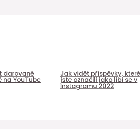
it darované
Jak vidět příspěvky, kter
é na YouTube
jste označili jako líbí se v
Instagramu 2022