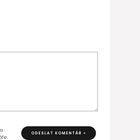
 a
áře.