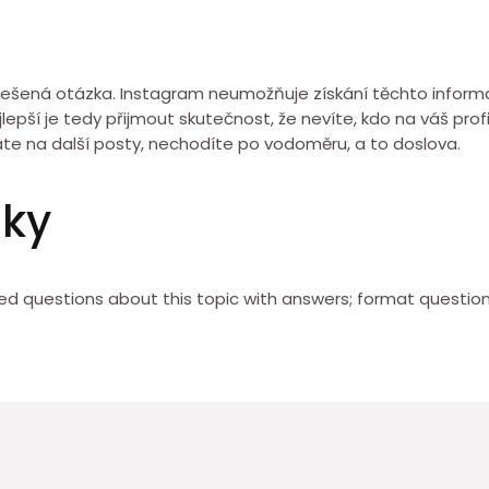
nevyřešená otázka. Instagram neumožňuje získání těchto infor
ší je tedy přijmout skutečnost, že nevíte, kdo na váš profil
áte na další posty, nechodíte po vodoměru, a to doslova.
zky
 questions about this topic with answers; format questions 