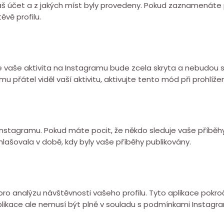
váš účet a z jakých míst byly provedeny. Pokud zaznamenáte 
vě profilu.
 ale vaše aktivita na Instagramu bude zcela skryta a nebudou
řátel viděl vaší aktivitu, aktivujte tento mód při prohlížení
stagramu. Pokud máte pocit, že někdo sleduje vaše příběhy
hlašovala v době, kdy byly vaše příběhy publikovány.
ro analýzu návštěvnosti vašeho profilu. Tyto aplikace pokro
o aplikace ale nemusí být plně v souladu s podmínkami Instagr