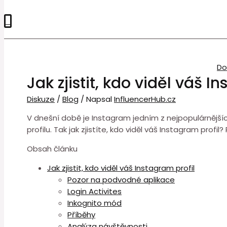
0
D
Jak zjistit, kdo viděl váš I
Diskuze
/
Blog
/ Napsal
InfluencerHub.cz
V dnešní době je Instagram jedním z nejpopulárnější
profilu. Tak jak zjistíte, kdo viděl váš Instagram profil
Obsah článku
Jak zjistit, kdo viděl váš Instagram profil
Pozor na podvodné aplikace
Login Activites
Inkognito mód
Příběhy
Analýza návštěvnosti