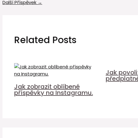
Další Příspěvek
→
Related Posts
Jak povol
předplatn
Jak zobrazit oblíbené
příspěvky na Instagramu.