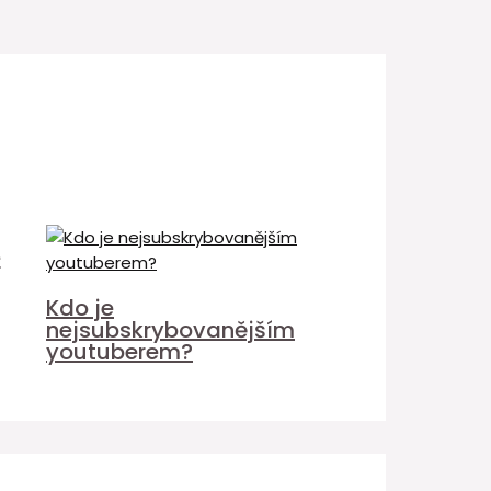
é
Kdo je
nejsubskrybovanějším
youtuberem?