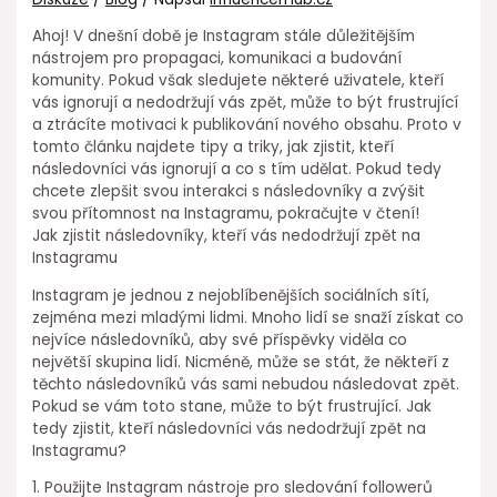
Ahoj! V dnešní době je Instagram stále důležitějším
nástrojem pro propagaci, komunikaci a budování
komunity. Pokud však sledujete některé uživatele, kteří
vás igno­rují a nedodržují vás zpět, může to být frustrující
a ztrácíte motivaci k publikování nového obsahu. Proto v
tomto článku najdete tipy a triky, jak zjistit, kteří
následovníci vás ignorují a co s tím udělat. Pokud tedy
chcete zlepšit svou interakci s následovníky a zvýšit
svou přítomnost na Instagramu, pokračujte v čtení!
Jak zjistit následovníky, kteří vás nedodržují zpět na
Instagramu
Instagram je jednou z nejoblíbenějších sociálních sítí,
zejména mezi mladými lidmi. Mnoho lidí se snaží získat co
nejvíce následovníků, aby své příspěvky viděla co
největší skupina lidí. Nicméně, může se stát, že někteří z
těchto následovníků vás sami nebudou následovat zpět.
Pokud se vám toto stane, může to být frustrující. Jak
tedy zjistit, kteří následovníci vás nedodržují zpět na
Instagramu?
1. Použijte Instagram nástroje pro sledování followerů