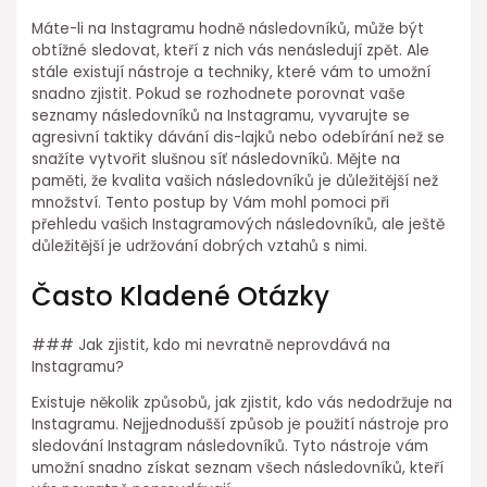
Máte-li na Instagramu hodně následovníků, může být
obtížné sledovat, kteří z nich vás nenásledují zpět. Ale
stále existují nástroje a techniky, které vám to umožní
snadno zjistit. Pokud se rozhodnete porovnat vaše
seznamy následovníků na Instagramu, vyvarujte se
agresivní taktiky dávání dis-lajků nebo odebírání než se
snažíte vytvořit slušnou síť následovníků. Mějte na
paměti, že kvalita vašich následovníků je důležitější než
množství. Tento postup by Vám mohl pomoci při
přehledu vašich Instagramových následovníků, ale ještě
důležitější je udržování dobrých vztahů s nimi.
Často Kladené Otázky
### Jak zjistit, kdo mi nevratně neprovdává na
Instagramu?
Existuje několik způsobů, jak zjistit, kdo vás nedodržuje na
Instagramu. Nejjednodušší způsob je použití nástroje pro
sledování Instagram následovníků. Tyto nástroje vám
umožní snadno získat seznam všech následovníků, kteří