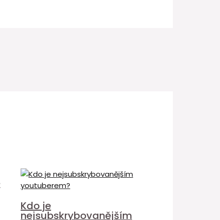
é
Kdo je
nejsubskrybovanějším