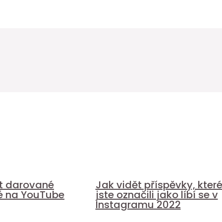
it darované
Jak vidět příspěvky, kter
é na YouTube
jste označili jako líbí se v
Instagramu 2022