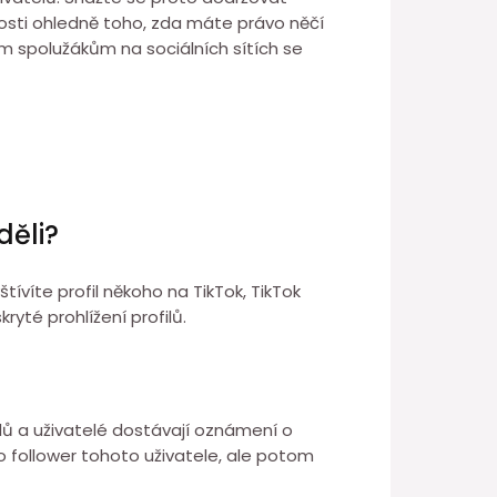
nosti ohledně toho, zda máte právo něčí
vým spolužákům na sociálních sítích se
děli?
tívíte profil někoho na TikTok, TikTok
té prohlížení profilů.
ilů a uživatelé dostávají oznámení o
o follower tohoto uživatele, ale potom