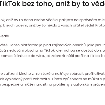
 TikTok bez toho, aniž by to věd
ikTok, aniž by to daná osoba věděla, pak jste na správném míst
p k jejich videím, aniž by to někdo z vašich přátel věděl. Proto
věděli
 světě. Tento platforma je plná zajímavých obsahů, jako jsou t
á sledování obsahu na TikTok, ale mohou se dostat do situac
 tomto článku se dozvíte, jak zobrazit něčí profil na TikTok be
aše zařízení. Mnoho z nich také umožňuje zobrazit profil uživa
ak vyhledaný profil zobrazíte. Tímto způsobem se můžete pod
ela bezpečné a může narazit na problémy s autorským právem.