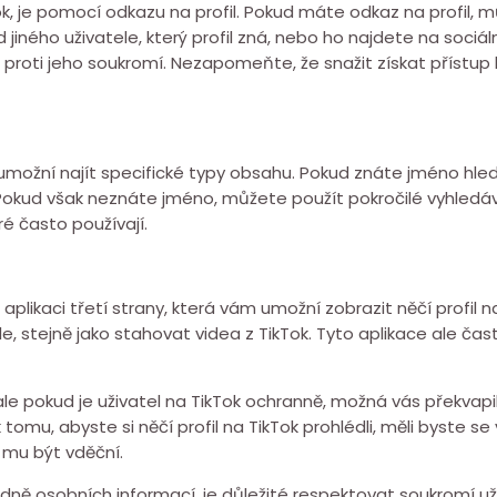
ok, je pomocí odkazu na profil. Pokud máte odkaz na profil,
iného uživatele, který profil zná, nebo ho najdete na sociálníc
i proti jeho soukromí. Nezapomeňte, že snažit získat přístup k
 umožní najít specifické typy obsahu. Pokud znáte jméno hl
Pokud však neznáte jméno, můžete použít pokročilé vyhledáv
 často používají.
kaci třetí strany, která vám umožní zobrazit něčí profil na 
le, stejně jako stahovat videa z TikTok. Tyto aplikace ale č
 pokud je uživatel na TikTok ochranně, možná vás překvapil p
k tomu, abyste si něčí profil na TikTok prohlédli, měli byste
 mu být vděční.
odně osobních informací, je důležité respektovat soukromí u