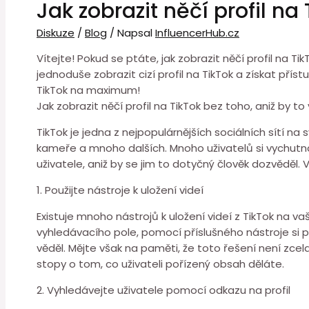
Jak zobrazit něčí profil na
Diskuze
/
Blog
/ Napsal
InfluencerHub.cz
Vítejte! Pokud se ptáte, jak zobrazit něčí profil na T
jednoduše zobrazit cizí profil na TikTok a získat přístu
TikTok na maximum!
Jak zobrazit něčí profil na TikTok bez toho, aniž by to 
TikTok je jedna z nejpopulárnějších sociálních sítí na
kameře a mnoho dalších. Mnoho uživatelů si vychutnáv
uživatele, aniž by se jim to dotyčný člověk dozvěděl. V
1. Použijte nástroje k uložení videí
Existuje mnoho nástrojů k uložení videí z TikTok na v
vyhledávacího pole, pomocí příslušného nástroje si p
věděl. Mějte však na paměti, že toto řešení není zc
stopy o tom, co uživateli pořízený obsah děláte.
2. Vyhledávejte uživatele pomocí odkazu na profil