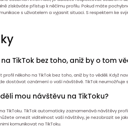
álně získáváte přístup k něčímu profilu. Pokud máte pochyb
 komunikace s uživatelem a vyjasnit situaci. S respektem ke s
zky
na TikTok bez toho, aniž by o tom vě
profil někoho na TikTok bez toho, aniž by to věděli. Když navš
 dostávat oznámení o vaší návštěvě. TikTok neumožňuje skry
iděli mou návštěvu na TikToku?
vu na TikToku. TikTok automaticky zaznamenává návštěvy prof
můžete omezit viditelnost vaší návštěvy, je nezobrazit se jak
 nimi komunikovat na TikToku.