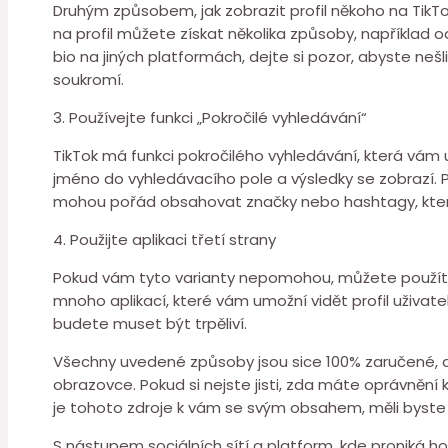
Druhým způsobem, jak zobrazit profil někoho na TikT
na profil můžete získat několika způsoby, například od j
bio na jiných platformách, dejte si pozor, abyste nešl
soukromí.
3. Používejte funkci „Pokročilé vyhledávání“
TikTok má funkci pokročilého vyhledávání, která vám
jméno do vyhledávacího pole a výsledky se zobrazí. 
mohou pořád obsahovat značky nebo hashtagy, které
4. Použijte aplikaci třetí strany
Pokud vám tyto varianty nepomohou, můžete použít apli
mnoho aplikací, které vám umožní vidět profil uživate
budete muset být trpěliví.
Všechny uvedené způsoby jsou sice 100% zaručené, ale
obrazovce. Pokud si nejste jisti, zda máte oprávnění 
je tohoto zdroje k vám se svým obsahem, měli byste
S nástupem sociálních sítí a platform, kde proniká h