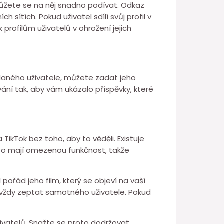
 můžete se na něj snadno podívat. Odkaz
h sítích. Pokud uživatel sdílí svůj profil v
 profilům uživatelů v ohrožení jejich
edaného uživatele, můžete zadat jeho
ání tak, aby vám ukázalo příspěvky, které
TikTok bez toho, aby to věděli. Existuje
asto mají omezenou funkčnost, takže
ořád jeho film, který se objeví na vaší
 se vždy zeptat samotného uživatele. Pokud
živatelů. Snažte se proto dodržovat