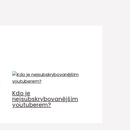
é
Kdo je
nejsubskrybovanějším
youtuberem?