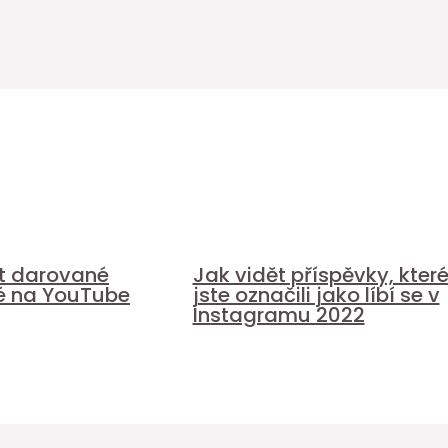
it darované
Jak vidět příspěvky, kter
é na YouTube
jste označili jako líbí se v
Instagramu 2022