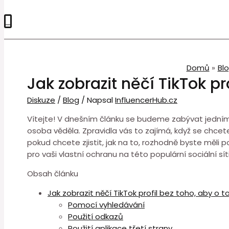
0
Domů
Bl
Jak zobrazit něčí TikTok pr
Diskuze
/
Blog
/ Napsal
InfluencerHub.cz
Vítejte! V dnešním článku se budeme zabývat jedním z
osoba věděla. Zpravidla vás to zajímá, když se chcet
pokud chcete zjistit, jak na to, rozhodně byste měli 
pro vaši vlastní ochranu na této populární sociální síti
Obsah článku
Jak zobrazit něčí TikTok profil bez toho, aby o t
Pomocí vyhledávání
Použití odkazů
Použití aplikace třetí strany