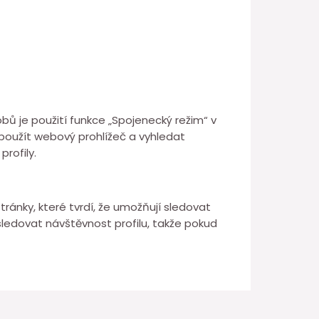
obů je použití funkce „Spojenecký režim“ v
e použít webový prohlížeč a vyhledat
rofily.
stránky, které tvrdí, že umožňují sledovat
edovat návštěvnost profilu, takže pokud