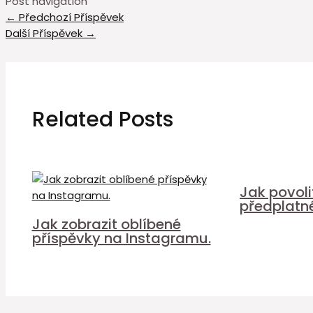
Post navigation
←
Předchozí Příspěvek
Další Příspěvek
→
Related Posts
Jak povol
předplatn
Jak zobrazit oblíbené
příspěvky na Instagramu.