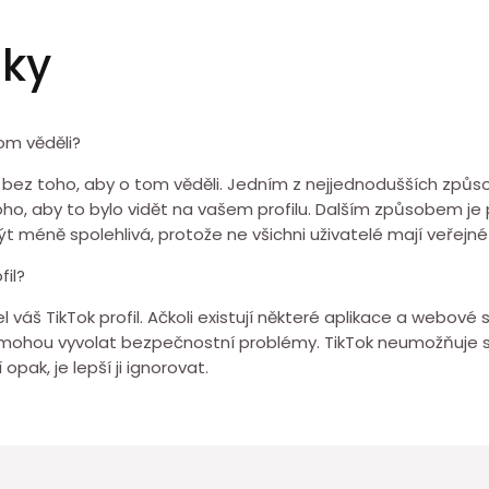
zky
om věděli?
fil bez toho, aby o tom věděli. Jedním z nejjednodušších způs
 toho, aby to bylo vidět na vašem profilu. Dalším způsobem j
méně spolehlivá, protože ne všichni uživatelé mají veřejné p
fil?
l váš TikTok profil. Ačkoli existují některé aplikace a webové 
mohou vyvolat bezpečnostní problémy. TikTok neumožňuje sl
opak, je lepší ji ignorovat.