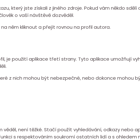
dkazu, který jste získali z jiného zdroje. Pokud vám někdo sdělí
člověk o vaší návštěvě dozvěděl.
a něm kliknout a přejít rovnou na profil autora.
ofil, je použití aplikace třetí strany. Tyto aplikace umožňují
li.
Některé z nich mohou být nebezpečné, nebo dokonce mohou bý
 věděl, není těžké. Stačí použít vyhledávání, odkazy nebo ap
funkci s respektováním soukromí ostatních lidí a s ohledem na