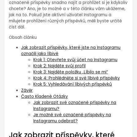
označené příspěvky snadno najít a prohlížet si je kdykoliv
chcete? Ano, je to možné a v této článku vám ukážeme,
jak na to. Pokud jste aktivní uživatel Instagramu a
milujete prohlížení různých příspěvků, měli byste určitě
číst dál.
Obsah článku
Jak zobrazit příspěvky, které jste na Instagramu
označili jako líbivé
Krok 1: Otevřete svůj účet na Instagramu
Krok 2: Najděte svůj profil
Krok 3: Najděte položku „Líbilo se mi“
Krok 4: Prohlédněte si své líbivé příspěvky
Krok 5: Vyhledávání líbivých příspěvků
Závěr
Často Kladené Otázky
Jak zobrazit své označené příspěvky na
Instagramu?
Je možné své označené příspěvky na
Instagramu odebrat?
Jak zobrazit příspěvky, které