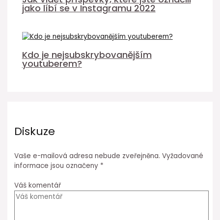
jako líbí se v Instagramu 2022
Kdo je nejsubskrybovanějším
youtuberem?
Diskuze
Vaše e-mailová adresa nebude zveřejněna.
Vyžadované
informace jsou označeny
*
Váš komentář