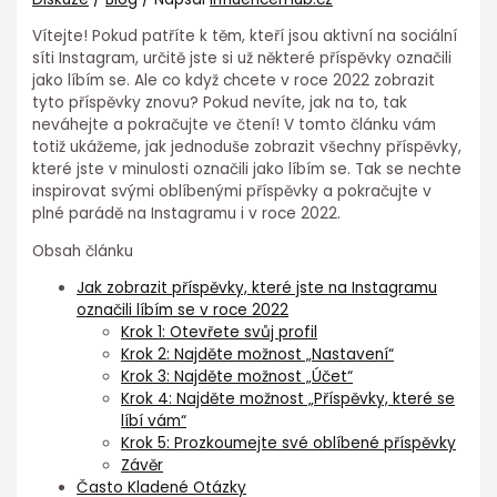
Vítejte! Pokud patříte k těm, kteří jsou aktivní na sociální
síti Instagram, určitě jste si už některé příspěvky označili
jako líbím se. Ale co když chcete v roce 2022 zobrazit
tyto příspěvky znovu? Pokud nevíte, jak na to, tak
neváhejte a pokračujte ve čtení! V tomto článku vám
totiž ukážeme, jak jednoduše zobrazit všechny příspěvky,
které jste v minulosti označili jako líbím se. Tak se nechte
inspirovat svými oblíbenými příspěvky a pokračujte v
plné parádě na Instagramu i v roce 2022.
Obsah článku
Jak zobrazit příspěvky, které jste na Instagramu
označili líbím se v roce 2022
Krok 1: Otevřete svůj profil
Krok 2: Najděte možnost „Nastavení“
Krok 3: Najděte možnost „Účet“
Krok 4: Najděte možnost „Příspěvky, které se
líbí vám“
Krok 5: Prozkoumejte své oblíbené příspěvky
Závěr
Často Kladené Otázky