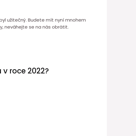
2 byl užitečný. Budete mít nyní mnohem
, neváhejte se na nás obrátit.
u v roce 2022?