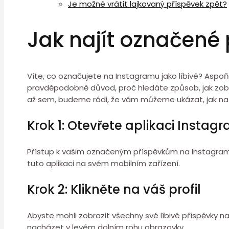
Je možné vrátit lajkovaný příspěvek zpět?
Jak najít označené
Víte, co označujete na Instagramu jako líbivé? Aspoň
pravděpodobně důvod, proč hledáte způsob, jak zobrazi
až sem, budeme rádi, že vám můžeme ukázat, jak na
Krok 1: Otevřete aplikaci Instag
Přístup k vašim označeným příspěvkům na Instagramu
tuto aplikaci na svém mobilním zařízení.
Krok 2: Klikněte na váš profil
Abyste mohli zobrazit všechny své líbivé příspěvky n
nacházet v levém dolním rohu obrazovky.