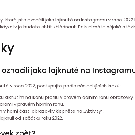
 které jste označili jako lajknuté na Instagramu v roce 202
dykoliv je budete chtít zhlédnout. Pokud máte nějaké otázky
zky
e označili jako lajknuté na Instagram
jknuté v roce 2022, postupujte podle následujících kroků:
 kliknutím na ikonu profilu v pravém dolním rohu obrazovky.
 čarami v pravém horním rohu.
v horní části obrazovky klepněte na „Aktivity“.
ajknuli od začátku roku 2022.
ěvek zpět?