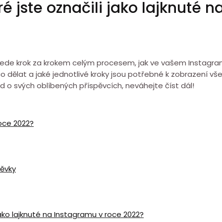
ré jste označili jako lajknuté 
ede krok za krokem celým procesem, jak ve vašem Instagram 
co dělat a jaké jednotlivé kroky jsou potřebné k zobrazení vš
d o svých oblíbených příspěvcích, neváhejte číst dál!
oce 2022?
pěvky
 jako lajknuté na Instagramu v roce 2022?