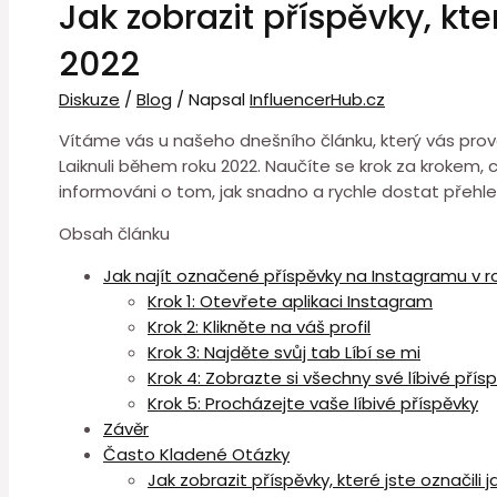
Jak zobrazit příspěvky, kte
2022
Diskuze
/
Blog
/ Napsal
InfluencerHub.cz
Vítáme vás u našeho dnešního článku, který vás prov
Laiknuli během roku 2022. Naučíte se krok za krokem, 
informováni o tom, jak snadno a rychle dostat přehle
Obsah článku
Jak najít označené příspěvky na Instagramu v r
Krok 1: Otevřete aplikaci Instagram
Krok 2: Klikněte na váš profil
Krok 3: Najděte svůj tab Líbí se mi
Krok 4: Zobrazte si všechny své líbivé přís
Krok 5: Procházejte vaše líbivé příspěvky
Závěr
Často Kladené Otázky
Jak zobrazit příspěvky, které jste označili