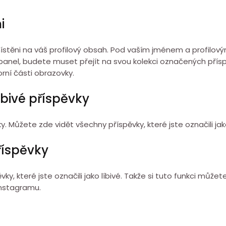
i
řemístěni na váš profilový obsah. Pod vaším jménem a profilov
 panel, budete muset přejít na svou kolekci označených přís
orní části obrazovky.
íbivé příspěvky
 Můžete zde vidět všechny příspěvky, které jste označili jako
příspěvky
, které jste označili jako líbivé. Takže si tuto funkci můžete 
 Instagramu.