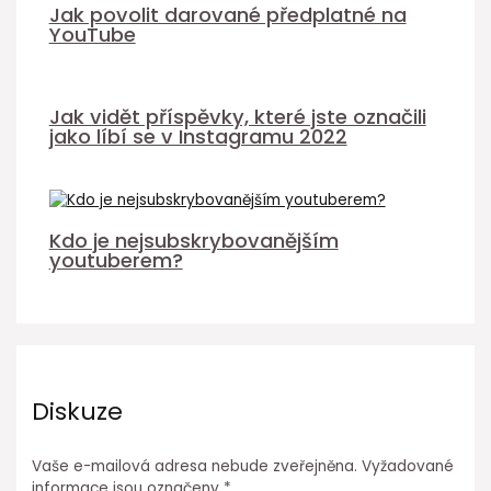
Jak povolit darované předplatné na
YouTube
Jak vidět příspěvky, které jste označili
jako líbí se v Instagramu 2022
Kdo je nejsubskrybovanějším
youtuberem?
Diskuze
Vaše e-mailová adresa nebude zveřejněna.
Vyžadované
informace jsou označeny
*