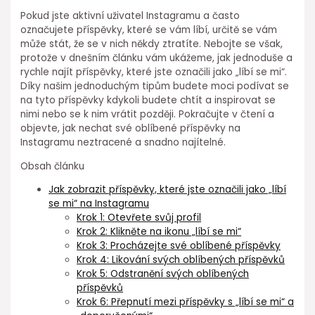
Pokud jste aktivní uživatel Instagramu a často
označujete příspěvky, které se vám líbí, určitě se vám
může stát, že se v nich někdy ztratíte. Nebojte se však,
protože v dnešním článku vám ukážeme, jak jednoduše a
rychle najít příspěvky, které jste označili jako „líbí se mi“.
Díky našim jednoduchým tipům budete moci podívat se
na tyto příspěvky kdykoli budete chtít a inspirovat se
nimi nebo se k nim vrátit později. Pokračujte v čtení a
objevte, jak nechat své oblíbené příspěvky na
Instagramu neztracené a snadno najítelné.
Obsah článku
Jak zobrazit příspěvky, které jste označili jako „líbí
se mi“ na Instagramu
Krok 1: Otevřete svůj profil
Krok 2: Klikněte na ikonu „líbí se mi“
Krok 3: Procházejte své oblíbené příspěvky
Krok 4: Likování svých oblíbených příspěvků
Krok 5: Odstranění svých oblíbených
příspěvků
Krok 6: Přepnutí mezi příspěvky s „líbí se mi“ a