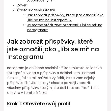
„doporučenými“
Závěr
Často Kladené Otázky
Jak zobrazit příspěvky, které jste označili jako
„líbí se mi“ na Instagramu?
Je možné vrátit zpět označení „Líbí se mi“ na
Instagramu?
Jak zobrazit příspěvky, které
jste označili jako „líbí se mi“ na
Instagramu
Instagram je oblíbená sociální síť, kde můžete sdílet své
fotografie, videa a příspěvky s dalšími lidmi. Pomocí
funkce „líbí se mi“ můžete vyjádřit, že se vám nějaký
příspěvek líbí. Ale co když chcete později zobrazit
všechny příspěvky, kterým jste dali toto srdíčko? To se
dozvíte v tomto článku.
Krok 1: Otevřete svůj profil