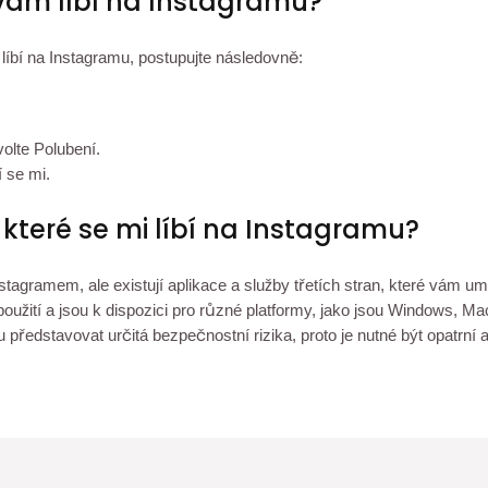
 vám líbí na Instagramu?
líbí na Instagramu, postupujte následovně:
olte Polubení.
í se mi.
 které se mi líbí na Instagramu?
agramem, ale existují aplikace a služby třetích stran, které vám umo
oužití a jsou k dispozici pro různé platformy, jako jsou Windows, Ma
u představovat určitá bezpečnostní rizika, proto je nutné být opatrn