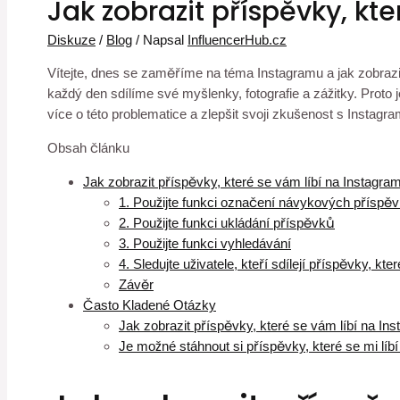
Jak zobrazit příspěvky, kt
Diskuze
/
Blog
/ Napsal
InfluencerHub.cz
Vítejte, dnes se zaměříme na téma Instagramu a jak zobrazit
každý den sdílíme své myšlenky, fotografie a zážitky. Proto 
více o této problematice a zlepšit svoji zkušenost s Instagr
Obsah článku
Jak zobrazit příspěvky, které se vám líbí na Instagra
1. Použijte funkci označení návykových příspě
2. Použijte funkci ukládání příspěvků
3. Použijte funkci vyhledávání
4. Sledujte uživatele, kteří sdílejí příspěvky, kte
Závěr
Často Kladené Otázky
Jak zobrazit příspěvky, které se vám líbí na In
Je možné stáhnout si příspěvky, které se mi líb