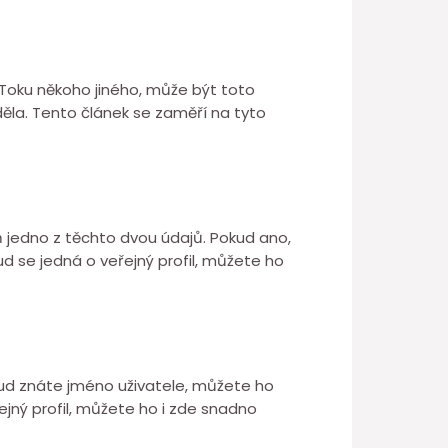
ikToku někoho jiného, může být toto
děla. Tento článek se zaměří na tyto
oň jedno z těchto dvou údajů. Pokud ano,
d se jedná o veřejný profil, můžete ho
okud znáte jméno uživatele, můžete ho
jný profil, můžete ho i zde snadno