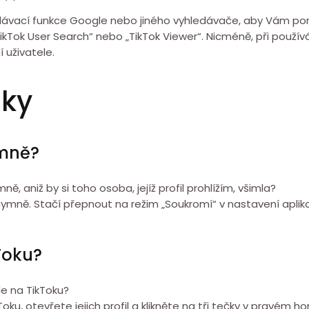
vací funkce Google nebo jiného vyhledávače, aby Vám pomoh
 „TikTok User Search“ nebo „TikTok Viewer“. Nicméně, při použ
 uživatele.
zky
ymně?
, aniž by si toho osoba, jejíž profil prohlížím, všimla?
onymně. Stačí přepnout na režim „Soukromí“ v nastavení aplik
Toku?
e na TikToku?
ku, otevřete jejich profil a klikněte na tři tečky v pravém h