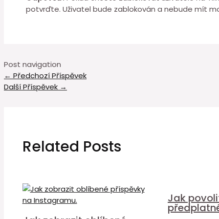
potvrďte. Uživatel bude zablokován a nebude mít mo
Post navigation
←
Předchozí Příspěvek
Další Příspěvek
→
Related Posts
Jak povol
předplatn