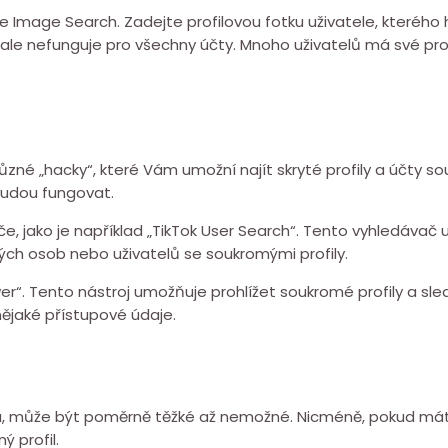
Image Search. Zadejte profilovou fotku uživatele, kteréh
ale nefunguje pro všechny účty. Mnoho uživatelů má své prof
 různé „hacky“, které Vám umožní najít skryté profily a účty s
budou fungovat.
če, jako je například „TikTok User Search“. Tento vyhledávač
ch osob nebo uživatelů se soukromými profily.
wer“. Tento nástroj umožňuje prohlížet soukromé profily a sled
jaké přístupové údaje.
děla, může být poměrně těžké až nemožné. Nicméně, pokud má
ý profil.