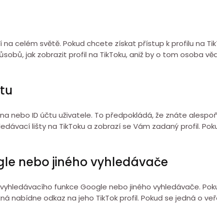
dí na celém světě. Pokud chcete získat přístup k profilu na T
sobů, jak zobrazit profil na TikToku, aniž by o tom osoba vě
čtu
jména nebo ID účtu uživatele. To předpokládá, že znáte alesp
ávací lišty na TikToku a zobrazí se Vám zadaný profil. Poku
ogle nebo jiného vyhledávače
mocí vyhledávacího funkce Google nebo jiného vyhledávače. P
nabídne odkaz na jeho TikTok profil. Pokud se jedná o veře