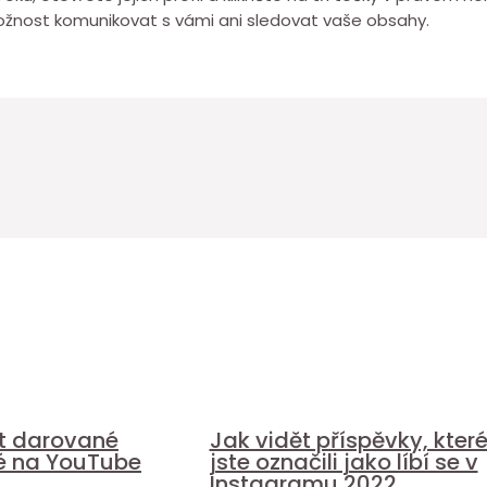
žnost komunikovat s vámi ani sledovat vaše obsahy.
it darované
Jak vidět příspěvky, kter
é na YouTube
jste označili jako líbí se v
Instagramu 2022