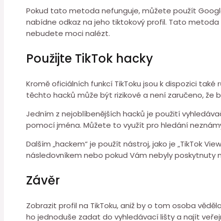
Pokud tato metoda nefunguje, můžete použít Google 
nabídne odkaz na jeho tiktokový profil. Tato metoda 
nebudete moci nalézt.
Použijte TikTok hacky
Kromě oficiálních funkcí TikToku jsou k dispozici také
těchto hacků může být rizikové a není zaručeno, že 
Jedním z nejoblíbenějších hacků je použití vyhledáva
pomocí jména. Můžete to využít pro hledání neznámý
Dalším „hackem“ je použít nástroj, jako je „TikTok Vie
následovníkem nebo pokud Vám nebyly poskytnuty ně
Závěr
Zobrazit profil na TikToku, aniž by o tom osoba vě
ho jednoduše zadat do vyhledávací lišty a najít veřejn