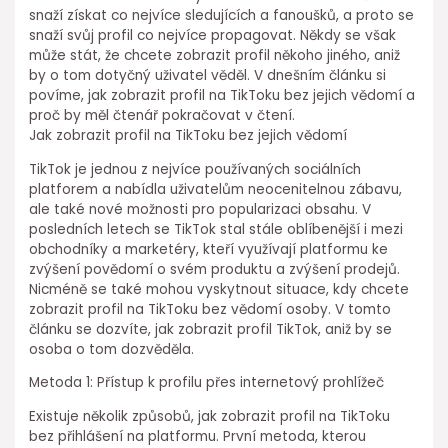
snaží získat co nejvíce sledujících a fanoušků, a proto se
snaží svůj profil co nejvíce propagovat. Někdy se však
může stát, že chcete zobrazit profil někoho jiného, aniž
by o tom dotyčný uživatel věděl. V dnešním článku si
povíme, jak zobrazit profil na TikToku bez jejich vědomí a
proč by měl čtenář pokračovat v čtení.
Jak zobrazit profil na TikToku bez jejich vědomí
TikTok je jednou z nejvíce používaných sociálních
platforem a nabídla uživatelům neocenitelnou zábavu,
ale také nové možnosti pro popularizaci obsahu. V
posledních letech se TikTok stal stále oblíbenější i mezi
obchodníky a marketéry, kteří využívají platformu ke
zvýšení povědomí o svém produktu a zvýšení prodejů.
Nicméně se také mohou vyskytnout situace, kdy chcete
zobrazit profil na TikToku bez vědomí osoby. V tomto
článku se dozvíte, jak zobrazit profil TikTok, aniž by se
osoba o tom dozvěděla.
Metoda 1: Přístup k profilu přes internetový prohlížeč
Existuje několik způsobů, jak zobrazit profil na TikToku
bez přihlášení na platformu. První metoda, kterou