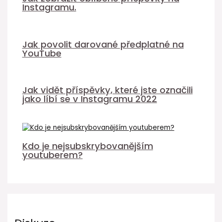
Instagramu.
Jak povolit darované předplatné na
YouTube
Jak vidět příspěvky, které jste označili
jako líbí se v Instagramu 2022
Kdo je nejsubskrybovanějším
youtuberem?