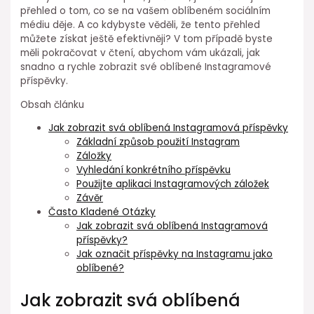
přehled o tom, co se na vašem oblíbeném sociálním
médiu děje. A co kdybyste věděli, že tento přehled
můžete získat ještě efektivněji? V tom případě byste
měli pokračovat v čtení, abychom vám ukázali, jak
snadno a rychle zobrazit své oblíbené Instagramové
příspěvky.
Obsah článku
Jak zobrazit svá oblíbená Instagramová příspěvky
Základní způsob použití Instagram
Záložky
Vyhledání konkrétního příspěvku
Použijte aplikaci Instagramových záložek
Závěr
Často Kladené Otázky
Jak zobrazit svá oblíbená Instagramová
příspěvky?
Jak označit příspěvky na Instagramu jako
oblíbené?
Jak zobrazit svá oblíbená