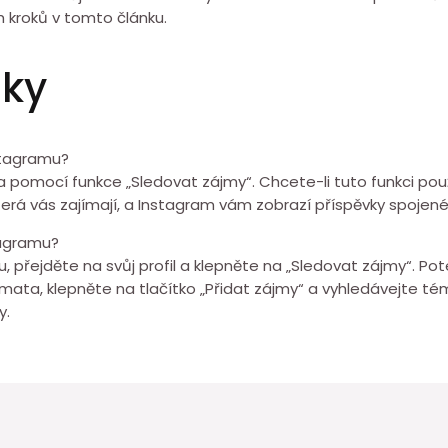
 kroků v tomto článku.
zky
stagramu?
omocí funkce „Sledovat zájmy“. Chcete-li tuto funkci použít
rá vás zajímají, a Instagram vám zobrazí příspěvky spojen
tagramu?
přejděte na svůj profil a klepněte na „Sledovat zájmy“. Poté
émata, klepněte na tlačítko „Přidat zájmy“ a vyhledávejte té
y.