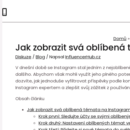
0
Domů
Jak zobrazit svá oblíben
Diskuze
/
Blog
/ Napsal
InfluencerHub.cz
V dnešní době se Instagram stal jedním z nejoblíbenějš
dalšího. Abychom však mohli využít jeho plného pote
dozvíte, jak jednoduše vyfiltrovat příspěvky podle 
Instagram expertem a zlepšit svůj zážitek z používání
Obsah článku
Jak zobrazit svá oblíbená témata na Instagram
Krok první: Sledujte účty se svými oblíbe
Krok druhý: Nastavení oblíbených témat v
Krok třetí: Přidejte si nové témata do své