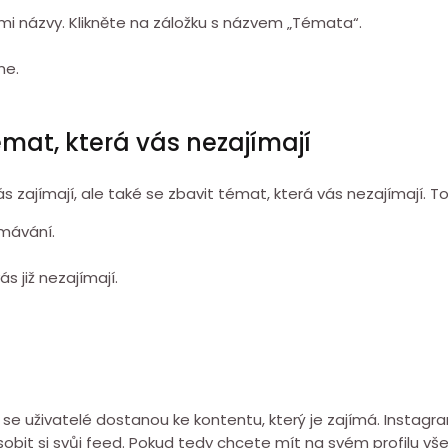
ými názvy. Klikněte na záložku s názvem „Témata“.
me.
émat, která vás nezajímají
zajímají, ale také se zbavit témat, která vás nezajímají. To
umávání.
s již nezajímají.
že se uživatelé dostanou ke kontentu, který je zajímá. Instag
obit si svůj feed. Pokud tedy chcete mít na svém profilu vše