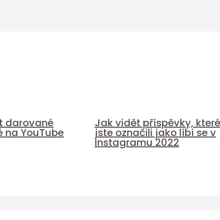
it darované
Jak vidět příspěvky, kter
é na YouTube
jste označili jako líbí se v
Instagramu 2022