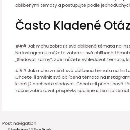
oblíbenými tématy a postupujte podle jednoduchých
Často Kladené Otá
### Jak mohu zobrazit svá oblíbená témata na In
Na Instagramu můžete zobrazit svá oblíbená témata p
„Sledovat zájmy“. Zde můžete vyhledávat témata, kte
### Jak mohu změnit svá oblíbená témata na Ins
Chcete-li změnit svá oblíbená témata na Instagramu, 
která již nechcete sledovat. Chcete-li přidat nová t
začne zobrazovat příspěvky spojené s těmito témat
Post navigation
←
Předchozí Příspěvek