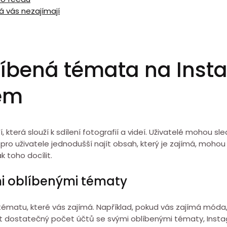
á vás nezajímají
blíbená témata na Ins
kem
, která slouží k sdílení fotografií a videí. Uživatelé mohou sl
ro uživatele jednodušší najít obsah, který je zajímá, mohou
k toho docílit.
ými oblíbenými tématy
v tématu, které vás zajímá. Například, pokud vás zajímá móda
t dostatečný počet účtů se svými oblíbenými tématy, Insta