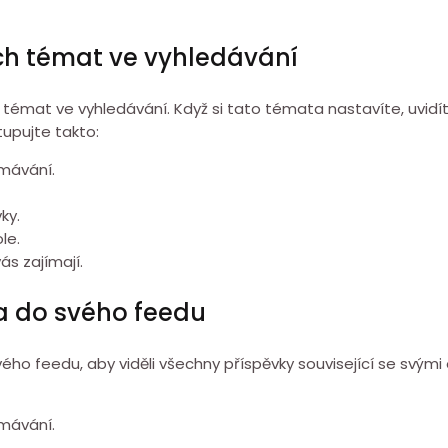
ch témat ve vyhledávání
témat ve vyhledávání. Když si tato témata nastavíte, uvidít
upujte takto:
umávání.
ky.
le.
ás zajímají.
ata do svého feedu
ho feedu, aby viděli všechny příspěvky související se svým
umávání.