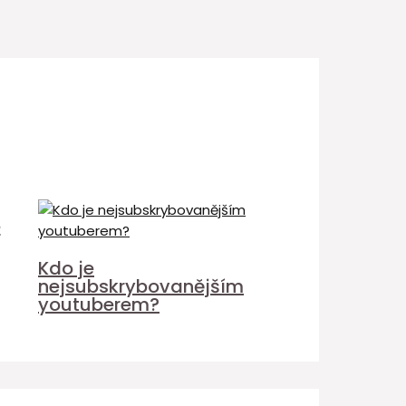
é
Kdo je
nejsubskrybovanějším
youtuberem?