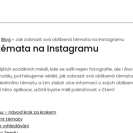
Blog
Jak zobrazit svá oblíbená témata na Instagramu
á témata na Instagramu
ích sociálních médií, kde se sdílí nejen fotografie, ale i ži
nciálu, potřebujeme vědět, jak zobrazit svá oblíbená témat
konkrétního tématu a tím získat více informací o svých oblí
 této aplikace, určitě byste měli pokračovat v čtení!
u – návod krok za krokem
nými tématy
e vyhledávání
ho feedu