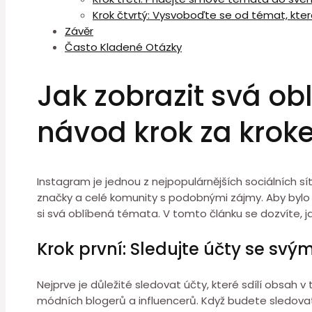
Krok čtvrtý: Vysvoboďte se od témat, kter
Závěr
Často Kladené Otázky
Jak zobrazit svá o
návod krok za kro
Instagram je jednou z nejpopulárnějších sociálních sítí
značky a celé komunity s podobnými zájmy. Aby bylo p
si svá oblíbená témata. V tomto článku se dozvíte, ja
Krok první: Sledujte účty se sv
Nejprve je důležité sledovat účty, které sdílí obsah 
módních blogerů a influencerů. Když budete sledova