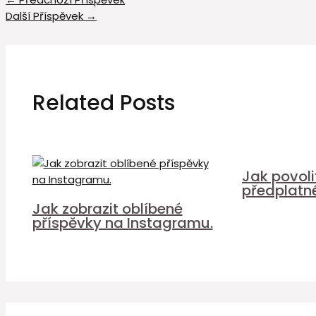
Další Příspěvek
→
Related Posts
Jak povol
předplatn
Jak zobrazit oblíbené
příspěvky na Instagramu.