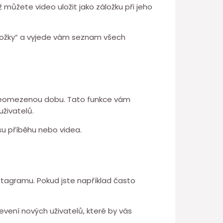
ž můžete video uložit jako záložku při jeho
Záložky“ a vyjede vám seznam všech
na neomezenou dobu. Tato funkce vám
uživatelů.
isu příběhu nebo videa.
nstagramu. Pokud jste například často
evení nových uživatelů, které by vás