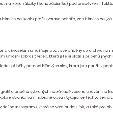
nout na ikonu záložky (ikonu zápisníku) pod příspěvkem. Takté
klikněte na ikonku profilu vpravo nahoře, zde klikněte na „
“, která uživatelům umožňuje uložit své příběhy do archivu 
ám umožní zobrazit videa, která jste si uložili z příběhů jiných 
edat příběhy pomocí klíčových slov, která jste použili v pop
tografií a příběhů vybraných na základě vašeho chování na I
Explore stránka vám nabídne obsah týkající se těchto témat.
videí na Instagramu, která se vám budou líbit, a také pro obj