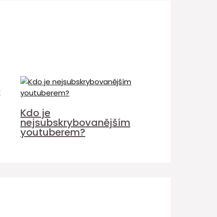
é
Kdo je
nejsubskrybovanějším
youtuberem?