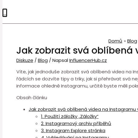
0
Domů
Blog
Jak zobrazit svá oblíbená
Diskuze
/
Blog
/ Napsal
InfluencerHub.cz
Víte, jak jednoduše zobrazit svá oblíbená videa na I
řádcích se dozvíte tipy a triky, jak si přehrávat svá
informace ohledně Instagramu, určitě byste měli pok
Obsah článku
Jak zobrazit svá oblíbená videa na Instagramu 
1. Použití záložky „Záložky“
2. Instagramový archiv příběhů
3. Instagram Explore stránka
4. Vyhledávání na Instagramu