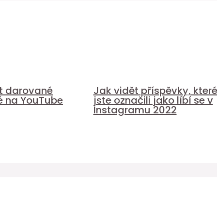
it darované
Jak vidět příspěvky, kter
é na YouTube
jste označili jako líbí se v
Instagramu 2022