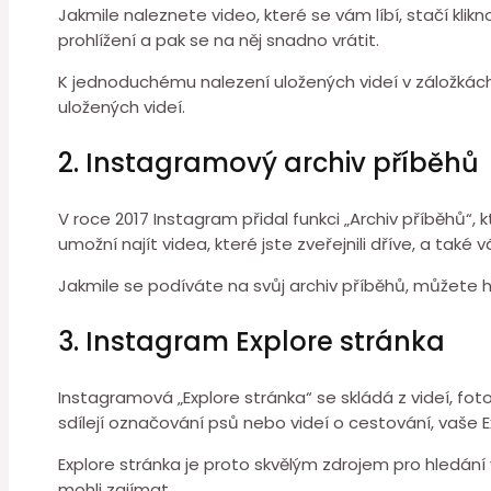
Jakmile naleznete video, které se vám líbí, stačí klik
prohlížení a pak se na něj snadno vrátit.
K jednoduchému nalezení uložených videí v záložkách 
uložených videí.
2. Instagramový archiv příběhů
V roce 2017 Instagram přidal funkci „Archiv příběhů
umožní najít videa, které jste zveřejnili dříve, a také v
Jakmile se podíváte na svůj archiv příběhů, můžete hl
3. Instagram Explore stránka
Instagramová „Explore stránka“ se skládá z videí, fo
sdílejí označování psů nebo videí o cestování, vaše 
Explore stránka je proto skvělým zdrojem pro hledání 
mohli zajímat.