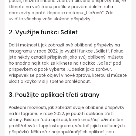
použili, můžete snadno zobrazit uložené příspěvky tak, že
kliknete na vaši ikonu profilu v pravém dolním rohu
obrazovky a poté klepnete na ikonu „Uložené“. Zde
uvidíte všechny vaše uložené příspěvky.
2. Využijte funkci Sdílet
Další možností, jak zobrazit své oblíbené příspěvky na
Instagramu v roce 2022, je využití funkce „Sdílet“. Pokud
jste někdy označili příspěvek jako svůj oblíbený, můžete
ho snadno najít tak, že kliknete na tlačítko „Sdílet“ pod
příspěvkem a poté vyberte „Odeslat jako zprávu“.
Příspěvek se poté objeví v nové zprávě, kterou si můžete
uložit a kdykoliv si ji zpětně prohlédnout.
3. Použijte aplikaci třetí strany
Poslední možností, jak zobrazit svoje oblíbené příspěvky
na Instagramu v roce 2022, je použití aplikace třetí
strany. Existuje řada aplikací, které umožňují uživatelům
prohlížet své stopy Instagramu, včetně jejich oblíbených
příspěvků. Některé z nejpopulárnějších aplikací jsou