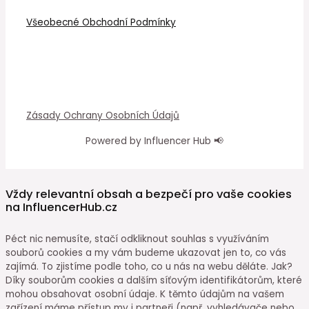
Všeobecné Obchodní Podmínky
Zásady Ochrany Osobních Údajů
Powered by Influencer Hub 📢
Vždy relevantní obsah a bezpečí pro vaše cookies
na InfluencerHub.cz
Péct nic nemusíte, stačí odkliknout souhlas s využíváním
souborů cookies a my vám budeme ukazovat jen to, co vás
zajímá. To zjistíme podle toho, co u nás na webu děláte. Jak?
Díky souborům cookies a dalším síťovým identifikátorům, které
mohou obsahovat osobní údaje. K těmto údajům na vašem
zařízení máme přístup my i partneři (např. vyhledávače nebo