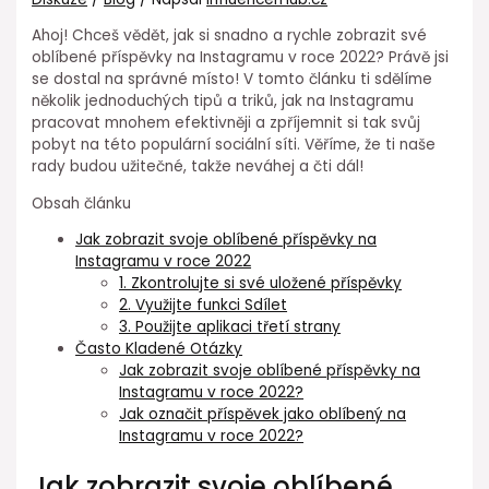
Ahoj! Chceš vědět, jak si snadno a rychle zobrazit své
oblíbené příspěvky na Instagramu v roce 2022? Právě jsi
se dostal na správné místo! V tomto článku ti sdělíme
několik jednoduchých tipů a triků, jak na Instagramu
pracovat mnohem efektivněji a zpříjemnit si tak svůj
pobyt na této populární sociální síti. Věříme, že ti naše
rady budou užitečné, takže neváhej a čti dál!
Obsah článku
Jak zobrazit svoje oblíbené příspěvky na
Instagramu v roce 2022
1. Zkontrolujte si své uložené příspěvky
2. Využijte funkci Sdílet
3. Použijte aplikaci třetí strany
Často Kladené Otázky
Jak zobrazit svoje oblíbené příspěvky na
Instagramu v roce 2022?
Jak označit příspěvek jako oblíbený na
Instagramu v roce 2022?
Jak zobrazit svoje oblíbené