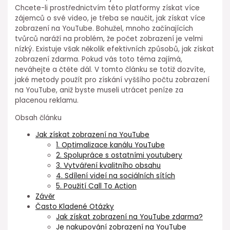
Chcete-li prostřednictvím této platformy získat více
zájemců o své video, je třeba se naučit, jak získat více
zobrazení na YouTube. Bohužel, mnoho začínajících
tvůrců naráží na problém, že počet zobrazení je velmi
nízký. Existuje však několik efektivních způsobů, jak získat
zobrazení zdarma. Pokud vás toto téma zajímá,
neváhejte a čtěte dál. V tomto článku se totiž dozvíte,
jaké metody použít pro získání vyššího počtu zobrazení
na YouTube, aniž byste museli utrácet peníze za
placenou reklamu.
Obsah článku
Jak získat zobrazení na YouTube
1. Optimalizace kanálu YouTube
2. Spolupráce s ostatními youtubery
3. Vytváření kvalitního obsahu
4. Sdílení videí na sociálních sítích
5. Použití Call To Action
Závěr
Často Kladené Otázky
Jak získat zobrazení na YouTube zdarma?
Je nakupování zobrazení na YouTube