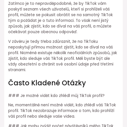
Zatímco je to nepravděpodobné, že by TikTok vám
poskytl seznam všech uživatelů, kteří si prohlíželi váš
profil, můžete se pokusit obrátit se na samotný TikTok
tým a požádat je o tuto informaci. To však není jistý
způsob, jak zjistit, kdo se díval na váš profil, a můžete
očekávat pouze obecnou odpověď.
V závěru je tedy třeba zdůraznit, že na TikToku
neposkytují přímou možnost zjistit, kdo se díval na váš
profil. Nicméně existuje několik neoficiálních způsobů, jak
zjistit, kdo sleduje váš TikTok profil. Měli byste být ale
vždy obezřetní a chránit své osobní údaje před třetími
stranami.
Často Kladené Otázky
### Je možné vidět kdo zhlédl můj TikTok profil?
Ne, momentálně není možné vidět, kdo zhlédl váš TikTok
profil. TikTok nezobrazuje informace o tom, kdo prohlíží
váš profil nebo sleduje vaše videa.
### Jak mohu zvýšit počet návštěvníků mého TikTok