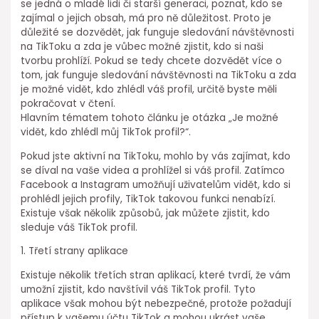
se jedná o mladé lidi či starší generaci, poznat, kdo se
zajímal o jejich obsah, má pro ně důležitost. Proto je
důležité se dozvědět, jak funguje sledování návštěvnosti
na TikToku a zda je vůbec možné zjistit, kdo si naši
tvorbu prohlíží. Pokud se tedy chcete dozvědět více o
tom, jak funguje sledování návštěvnosti na TikToku a zda
je možné vidět, kdo zhlédl váš profil, určitě byste měli
pokračovat v čtení.
Hlavním tématem tohoto článku je otázka „Je možné
vidět, kdo zhlédl můj TikTok profil?“.
Pokud jste aktivní na TikToku, mohlo by vás zajímat, kdo
se díval na vaše videa a prohlížel si váš profil. Zatímco
Facebook a Instagram umožňují uživatelům vidět, kdo si
prohlédl jejich profily, TikTok takovou funkci nenabízí.
Existuje však několik způsobů, jak můžete zjistit, kdo
sleduje váš TikTok profil.
1. Třetí strany aplikace
Existuje několik třetích stran aplikací, které tvrdí, že vám
umožní zjistit, kdo navštívil váš TikTok profil. Tyto
aplikace však mohou být nebezpečné, protože požadují
přístup k vašemu účtu TikTok a mohou ukrást vaše