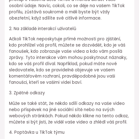
osobní údaje. Navíc, cokoli, co se děje na vašem TikTok
profilu, zůstává soukromé a měli byste být vždy
obezřetní, když sdílíte své citlivé informace.
2. Na základě interakcí uživatelů
Ačkoli TikTok neposkytuje přímé možnosti pro zjištění,
kdo prohlížel váš profil, můžete se dozvědět, kdo je váš
fanoušek, kdo zobrazuje vaše videa a kdo vám posílá
zprávy. Tyto interakce vám mohou poskytnout náznaky,
kdo se váš profil díval. Například, pokud máte nové
sledovatele, kdo se pravidelně objevuje ve vašem
komentářovém rozhraní, pravděpodobně jsou vaši
fanoušci, kteří se vašimi videi baví.
3. Zpětné odkazy
Může se také stát, že někdo sdílí odkazy na vaše video
nebo příspěvek na jiné sociální sítě nebo na svých
webových stránkách. Pokud někdo klikne na tento odkaz,
můžete si být jisti, že viděl vaše video a zhlédl váš profil.
4. Poptávka u TikTok týmu