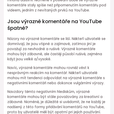
mnoha dalšími. Nicméně v poslední době se výrazné
komentáře staly spíše než připomenutím komentářu pod
videem, jedním z nevítaných prvků na YouTube.
Jsou výrazné komentáře na YouTube
špatné?
Názory na výrazné komentáře se liší. Někteří uživatelé se
domnívají, že jsou vtipné a zajímavé, zatímco jiní je
považují za nevhodné a rušivé. Výrazné komentáře
mohou být zábavné, ale častěji působí rušivě, zejména
když jsou velké a/vysoké.
Navíc, výrazné komentáře mohou rovněž vést k
nesprávným reakcím na komentář. Někteří uživatelé
mohou mít tendenci odpovídat na výrazné komentáře s
negativními komentáři nebo dokonce vulgárními výrazy.
Navzdory těmto negativním hlediskům, výrazné
komentáře mohou být stále považovány za kreativní a
zábavné. Nicméně, je důležité si uvědomit, že ne každý je
nadšený z této formy přidávání komentářů na YouTube,
proto by uživatelé měli být opatrní pri jejich používání.