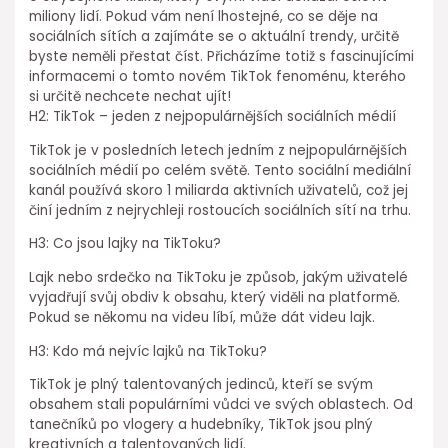
miliony lidí. Pokud vám není lhostejné, co se děje na
sociálních sítích a zajímáte se o aktuální trendy, určitě
byste neměli přestat číst. Přicházíme totiž s fascinujícími
informacemi o tomto novém TikTok fenoménu, kterého
si určitě nechcete nechat ujít!
H2: TikTok – jeden z nejpopulárnějších sociálních médií
TikTok je v posledních letech jedním z nejpopulárnějších
sociálních médií po celém světě. Tento sociální mediální
kanál používá skoro 1 miliarda aktivních uživatelů, což jej
činí jedním z nejrychleji rostoucích sociálních sítí na trhu.
H3: Co jsou lajky na TikToku?
Lajk nebo srdečko na TikToku je způsob, jakým uživatelé
vyjadřují svůj obdiv k obsahu, který viděli na platformě.
Pokud se někomu na videu líbí, může dát videu lajk.
H3: Kdo má nejvíc lajků na TikToku?
TikTok je plný talentovaných jedinců, kteří se svým
obsahem stali populárními vůdci ve svých oblastech. Od
tanečníků po vlogery a hudebníky, TikTok jsou plný
kreativních a talentovaných lidí.