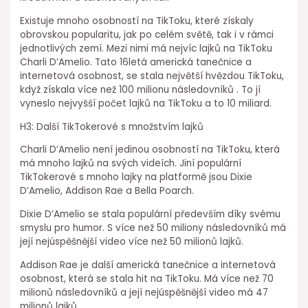
Existuje mnoho osobností na TikToku, které získaly
obrovskou popularitu, jak po celém světě, tak i v rámci
jednotlivých zemí. Mezi nimi má nejvíc lajků na TikToku
Charli D’Amelio. Tato 16letá americká tanečnice a
internetová osobnost, se stala největší hvězdou TikToku,
když získala více než 100 milionu následovníků . To jí
vyneslo nejvyšší počet lajků na TikToku a to 10 miliard.
H3: Další TikTokerové s množstvím lajků
Charli D’Amelio není jedinou osobností na TikToku, která
má mnoho lajků na svých videích. Jiní populární
TikTokerové s mnoho lajky na platformě jsou Dixie
D’Amelio, Addison Rae a Bella Poarch.
Dixie D’Amelio se stala populární především díky svému
smyslu pro humor. S více než 50 miliony následovníků má
její nejúspěšnější video více než 50 milionů lajků.
Addison Rae je další americká tanečnice a internetová
osobnost, která se stala hit na TikToku. Má více než 70
milionů následovníků a její nejúspěšnější video má 47
milionů lajků.