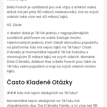
Bella Poarch je vyhlášená pro své vtipy a efektní videa.
Ačkoli má jen přes 60 milionů následovníků, má na svých
videích také více než 40 milionů lajků.
H2: Závěr
V dnešní době je TikTok jednou z nejpopulárnějších
sociálních platforem na světě. Existuje mnoho
talentovaných jedinců, kteří získali obrovskou popularitu
na platformě. Kdo má nejvíc lajků na TikToku? Charli
D’Amelio je momentálně největší TikTok hvězdou s
ohromujícím 10 miliard lajků na svých videích. Nicméně
Dixie D’Amelio, Addison Rae a Bella Poarch jsou také na
TikToku velmi populární a mají na svých videích mnoho
lajků.
Často Kladené Otázky
### Kdo má nejvíc sledujících na TikToku?
Momentálně nejvíc sledujících na TikToku má
charakteristic duo The D’Amelio Family, a to více než 118