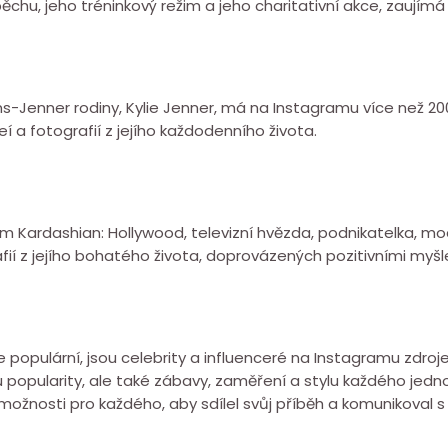
ěchu, jeho tréninkový režim a jeho charitativní akce, zaujím
Jenner rodiny, Kylie Jenner, má na Instagramu více než 200 m
a fotografií z jejího každodenního života.
 Kim Kardashian: Hollywood, televizní hvězda, podnikatelka, 
grafií z jejího bohatého života, doprovázených pozitivními myš
ce populární, jsou celebrity a influenceré na Instagramu zdro
 popularity, ale také zábavy, zaměření a stylu každého jedno
ožnosti pro každého, aby sdílel svůj příběh a komunikoval s