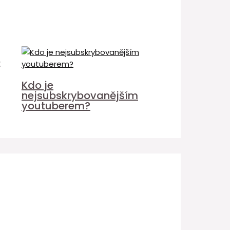
é
Kdo je
nejsubskrybovanějším
youtuberem?