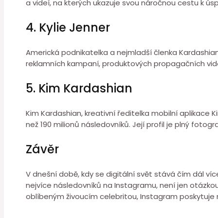
a videí, na kterých ukazuje svou náročnou cestu k úsp
4. Kylie Jenner
Americká podnikatelka a nejmladší členka Kardashians-
reklamních kampaní, produktových propagačních videí 
5. Kim Kardashian
Kim Kardashian, kreativní ředitelka mobilní aplikace
než 190 milionů následovníků. Její profil je plný foto
Závěr
V dnešní době, kdy se digitální svět stává čím dál ví
nejvíce následovníků na Instagramu, není jen otázkou
oblíbeným živoucím celebritou, Instagram poskytuje m