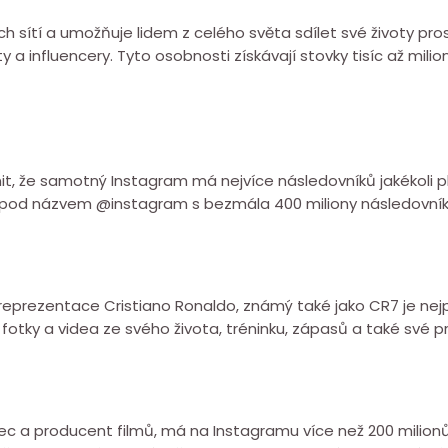
h sítí a umožňuje lidem z celého světa sdílet své životy pros
 a influencery. Tyto osobnosti získávají stovky tisíc až mili
nit, že samotný Instagram má nejvíce následovníků jakékoli pl
ti pod názvem @instagram s bezmála 400 miliony následovník
 reprezentace Cristiano Ronaldo, známý také jako CR7 je nej
 fotky a videa ze svého života, tréninku, zápasů a také své p
ec a producent filmů, má na Instagramu více než 200 milionů 