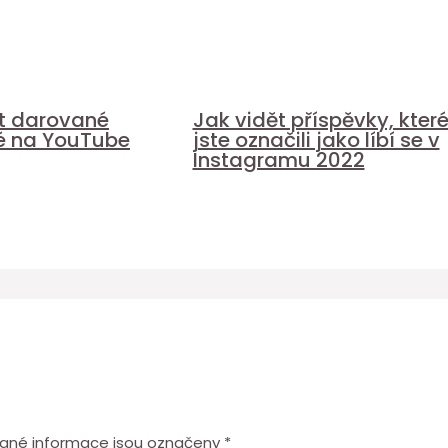
it darované
Jak vidět příspěvky, kter
é na YouTube
jste označili jako líbí se v
Instagramu 2022
ané informace jsou označeny
*