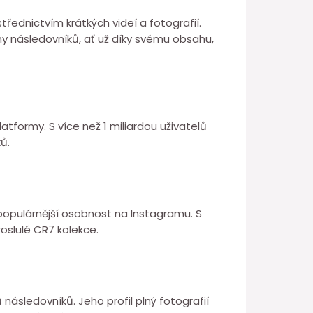
třednictvím krátkých videí a fotografií.
ony následovníků, ať už díky svému obsahu,
atformy. S více než 1 miliardou uživatelů
ů.
populárnější osobnost na Instagramu. S
roslulé CR7 kolekce.
následovníků. Jeho profil plný fotografií