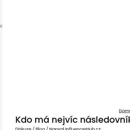
0
Dom
Kdo má nejvíc následovní
Diskuze
/
Blog
/ Napsal
InfluencerHub.cz