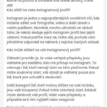
Buďte na pozoru a chráněte své online aktivity, čtěte
dál!
Kdo shlíží na vaše Instagramový profil?
Instagram je jedna z nejpopulárnějších sociálních sítí, kde
můžete sdílet své fotografie, videa a další obsah s
vaším publikem. Nicméně, mnoho uživatelů se obává
toho, že někdo sleduje jejich Instagram profil bez jejich
vědomí. Pokud patříte mezi ně, čtěte dál, protože vám
přinášíme odpovědi na některé z nejvíce častých otázek.
Kdo může shlížet na váš Instagramový profil?
Základní pravidlo je, že vaše veřejné příspěvky jsou
viditelné pro každého, kdo má přístup na Instagram. To
zahrnuje i lidi, kteří nemají účet na této platformě. Pokud
máte soukromý účet, váš obsah je viditelný pouze pro
lidi, které jste schválili k sledování.
Další kategorií lidí, kteří mohou shlížet na vaši stránku,
jsou vaši stoupenci. Pokud máte otevřený účet, kdokoli
může sledovat váš profil, vidět vaše příspěvky a
případně se k nim vyjádřit nebo reagovat.