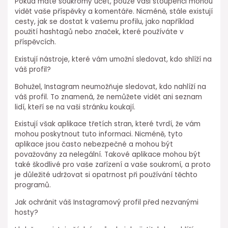
Pokud máte soukromý účet, pouze vaši stoupenci mohou
vidět vaše příspěvky a komentáře. Nicméně, stále existují
cesty, jak se dostat k vašemu profilu, jako například
použití hashtagů nebo značek, které používáte v
příspěvcích.
Existují nástroje, které vám umožní sledovat, kdo shlíží na
váš profil?
Bohužel, Instagram neumožňuje sledovat, kdo nahlíží na
váš profil. To znamená, že nemůžete vidět ani seznam
lidí, kteří se na vaši stránku koukají.
Existují však aplikace třetích stran, které tvrdí, že vám
mohou poskytnout tuto informaci. Nicméně, tyto
aplikace jsou často nebezpečné a mohou být
považovány za nelegální. Takové aplikace mohou být
také škodlivé pro vaše zařízení a vaše soukromí, a proto
je důležité udržovat si opatrnost při používání těchto
programů.
Jak ochránit váš Instagramový profil před nezvanými
hosty?