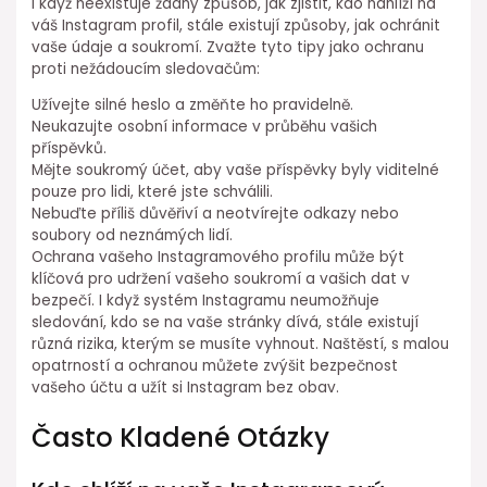
I když neexistuje žádný způsob, jak zjistit, kdo nahlíží na
váš Instagram profil, stále existují způsoby, jak ochránit
vaše údaje a soukromí. Zvažte tyto tipy jako ochranu
proti nežádoucím sledovačům:
Užívejte silné heslo a změňte ho pravidelně.
Neukazujte osobní informace v průběhu vašich
příspěvků.
Mějte soukromý účet, aby vaše příspěvky byly viditelné
pouze pro lidi, které jste schválili.
Nebuďte příliš důvěřiví a neotvírejte odkazy nebo
soubory od neznámých lidí.
Ochrana vašeho Instagramového profilu může být
klíčová pro udržení vašeho soukromí a vašich dat v
bezpečí. I když systém Instagramu neumožňuje
sledování, kdo se na vaše stránky dívá, stále existují
různá rizika, kterým se musíte vyhnout. Naštěstí, s malou
opatrností a ochranou můžete zvýšit bezpečnost
vašeho účtu a užít si Instagram bez obav.
Často Kladené Otázky