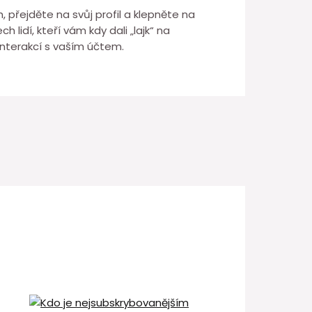
h, přejděte na svůj profil a klepněte na
 lidí, kteří vám kdy dali „lajk“ na
interakcí s vaším účtem.