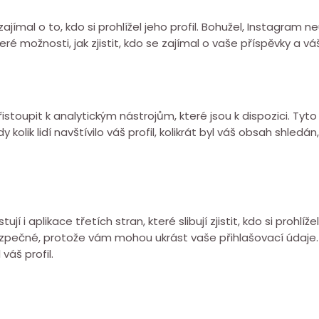
ímal o to, kdo si prohlížel jeho profil. Bohužel, Instagram
teré možnosti, jak zjistit, kdo se zajímal o vaše příspěvky a váš
toupit k analytickým nástrojům, které jsou k dispozici. Tyt
 kolik lidí navštívilo váš profil, kolikrát byl váš obsah shledán,
i aplikace třetích stran, které slibují zjistit, kdo si prohlíže
ezpečné, protože vám mohou ukrást vaše přihlašovací údaje
 váš profil.