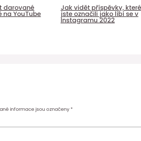
it darované
Jak vidět příspěvky, kter
é na YouTube
jste označili jako líbí se v
Instagramu 2022
ané informace jsou označeny
*