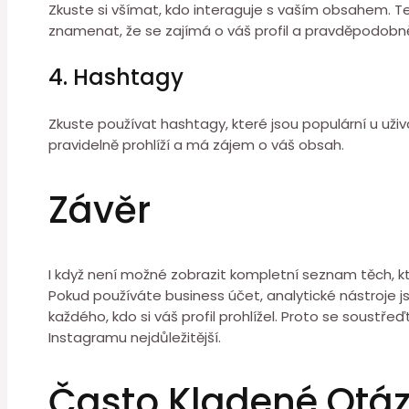
Zkuste si všímat, kdo interaguje s vaším obsahem. T
znamenat, že se zajímá o váš profil a pravděpodobně s
4. Hashtagy
Zkuste používat hashtagy, které jsou populární u uži
pravidelně prohlíží a má zájem o váš obsah.
Závěr
I když není možné zobrazit kompletní seznam těch, kteří
Pokud používáte business účet, analytické nástroje 
každého, kdo si váš profil prohlížel. Proto se soustře
Instagramu nejdůležitější.
Často Kladené Otá