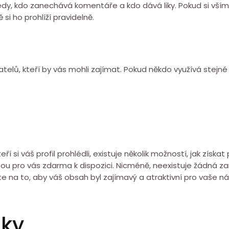
edy, kdo zanechává komentáře a kdo dává liky. Pokud si vším
i ho prohlíží pravidelně.
vatelů, kteří by vás mohli zajímat. Pokud někdo využívá stej
 si váš profil prohlédli, existuje několik možností, jak získat
jsou pro vás zdarma k dispozici. Nicméně, neexistuje žádná 
ďte na to, aby váš obsah byl zajímavý a atraktivní pro vaše ná
zky