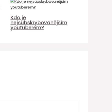
é
Kdo je
nejsubskrybovanějším
youtuberem?