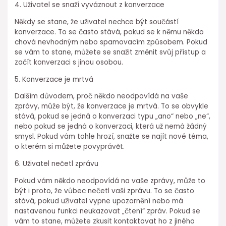
4. Uživatel se snaží vyváznout z konverzace
Někdy se stane, že uživatel nechce být součástí
konverzace. To se často stává, pokud se k němu někdo
chová nevhodným nebo spamovacím způsobem. Pokud
se vám to stane, můžete se snažit změnit svůj přístup a
začít konverzaci s jinou osobou.
5. Konverzace je mrtvá
Dalším důvodem, proč někdo neodpovídá na vaše
zprávy, může být, že konverzace je mrtvá. To se obvykle
stává, pokud se jedná o konverzaci typu „ano“ nebo „ne“,
nebo pokud se jedná o konverzaci, která už nemá žádný
smysl. Pokud vám tohle hrozí, snažte se najít nové téma,
o kterém si můžete povyprávět.
6. Uživatel nečetl zprávu
Pokud vám někdo neodpovídá na vaše zprávy, může to
být i proto, že vůbec nečetl vaši zprávu. To se často
stává, pokud uživatel vypne upozornění nebo má
nastavenou funkci neukazovat „čtení“ zpráv. Pokud se
vám to stane, můžete zkusit kontaktovat ho z jiného