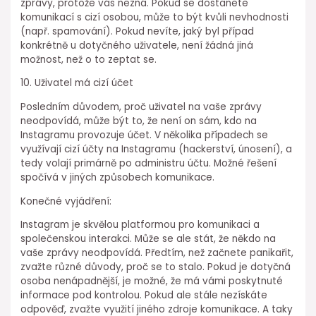
zprávy, protože vás nezná. Pokud se dostanete
komunikací s cizí osobou, může to být kvůli nevhodnosti
(např. spamování). Pokud nevíte, jaký byl případ
konkrétně u dotyčného uživatele, není žádná jiná
možnost, než o to zeptat se.
10. Uživatel má cizí účet
Posledním důvodem, proč uživatel na vaše zprávy
neodpovídá, může být to, že není on sám, kdo na
Instagramu provozuje účet. V několika případech se
využívají cizí účty na Instagramu (hackerství, únosení), a
tedy volají primárně po administru účtu. Možné řešení
spočívá v jiných způsobech komunikace.
Konečné vyjádření:
Instagram je skvělou platformou pro komunikaci a
společenskou interakci. Může se ale stát, že někdo na
vaše zprávy neodpovídá. Předtím, než začnete panikařit,
zvažte různé důvody, proč se to stalo. Pokud je dotyčná
osoba nenápadnější, je možné, že má vámi poskytnuté
informace pod kontrolou. Pokud ale stále nezískáte
odpověď, zvažte využití jiného zdroje komunikace. A taky