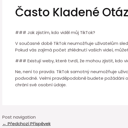
Často Kladené Otá
### Jak zjistím, kdo viděl můj TikTok?
V současné době TikTok neumožňuje uživatelům sledovat, 
Pokud vás zajímá počet zhlédnutí vašich videí, můžet
### Existují weby, které tvrdí, že mohou zjistit, kdo v
Ne, není to pravda. TikTok samotný neumožňuje uživatel
podvodné. Velmi pravděpodobně budete požádáni o 
chrání své osobní údaje.
Post navigation
←
Předchozí Příspěvek