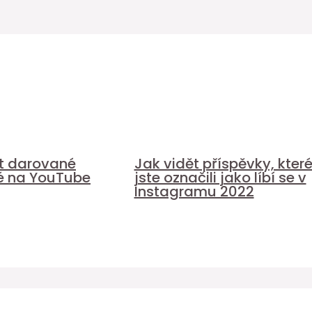
it darované
Jak vidět příspěvky, kter
é na YouTube
jste označili jako líbí se v
Instagramu 2022