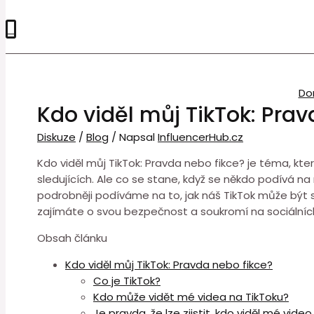
0
Do
Kdo viděl můj TikTok: Prav
Diskuze
/
Blog
/ Napsal
InfluencerHub.cz
Kdo viděl můj TikTok: Pravda nebo fikce? je téma, kte
sledujících. Ale co se stane, když se někdo podívá n
podrobněji podíváme na to, jak náš TikTok může být 
zajímáte o svou bezpečnost a soukromí na sociálních 
Obsah článku
Kdo viděl můj TikTok: Pravda nebo fikce?
Co je TikTok?
Kdo může vidět mé videa na TikToku?
Je pravda, že lze zjistit, kdo viděl mé vide