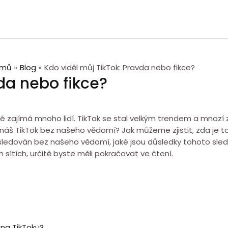
mů
Blog
Kdo viděl můj TikTok: Pravda nebo fikce?
da nebo fikce?
ré zajímá mnoho lidí. TikTok se stal velkým trendem a mnozí 
a náš TikTok bez našeho vědomí? Jak můžeme zjistit, zda je 
sledován bez našeho vědomí, jaké jsou důsledky tohoto sle
sítích, určitě byste měli pokračovat ve čtení.
o na TikToku?