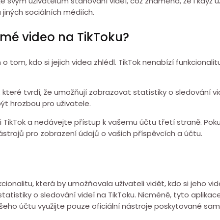
svým uživatelům stahování videí, což znamená, že i když uži
 jiných sociálních médiích.
ěl mé video na TikToku?
o tom, kdo si jejich videa zhlédl. TikTok nenabízí funkcionalit
 které tvrdí, že umožňují zobrazovat statistiky o sledování v
být hrozbou pro uživatele.
i TikTok a nedávejte přístup k vašemu účtu třetí straně. Poku
strojů pro zobrazení údajů o vašich příspěvcích a účtu.
ionalitu, která by umožňovala uživateli vidět, kdo si jeho vide
tatistiky o sledování videí na TikToku. Nicméně, tyto aplikac
vašeho účtu využijte pouze oficiální nástroje poskytované s