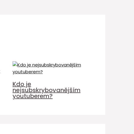
é
Kdo je
nejsubskrybovanějším
youtuberem?