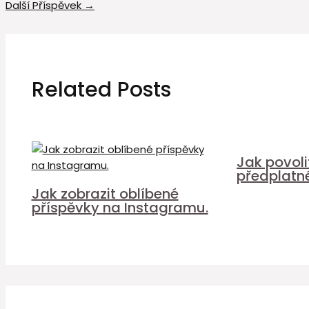
Další Příspěvek
→
Related Posts
Jak povol
předplatn
Jak zobrazit oblíbené
příspěvky na Instagramu.