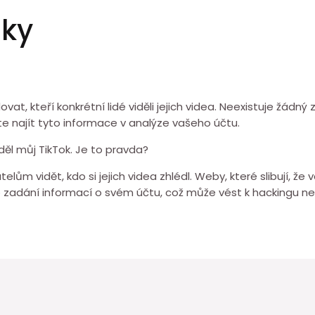
zky
kteří konkrétní lidé viděli jejich videa. Neexistuje žádný způ
e najít tyto informace v analýze vašeho účtu.
iděl můj TikTok. Je to pravda?
ům vidět, kdo si jejich videa zhlédl. Weby, které slibují, že 
zadání informací o svém účtu, což může vést k hackingu n