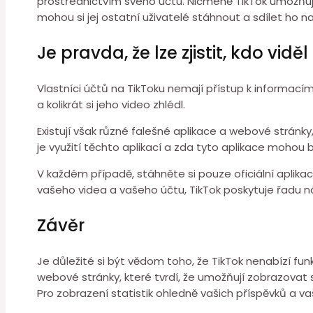
prostřednictvím svého účtu. Nicméně TikTok umožňuje 
mohou si jej ostatní uživatelé stáhnout a sdílet ho na
Je pravda, že lze zjistit, kdo vid
Vlastníci účtů na TikToku nemají přístup k informacím 
a kolikrát si jeho video zhlédl.
Existují však různé falešné aplikace a webové stránky,
je využití těchto aplikací a zda tyto aplikace mohou 
V každém případě, stáhněte si pouze oficiální aplikac
vašeho videa a vašeho účtu, TikTok poskytuje řadu ná
Závěr
Je důležité si být vědom toho, že TikTok nenabízí funkc
webové stránky, které tvrdí, že umožňují zobrazovat s
Pro zobrazení statistik ohledně vašich příspěvků a 