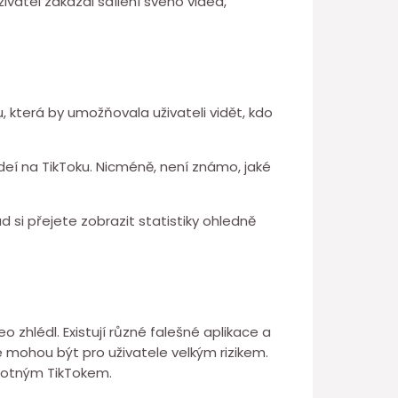
vatel zakázal sdílení svého videa,
u, která by umožňovala uživateli vidět, kdo
ideí na TikToku. Nicméně, není známo, jaké
d si přejete zobrazit statistiky ohledně
o zhlédl. Existují různé falešné aplikace a
e mohou být pro uživatele velkým rizikem.
amotným TikTokem.