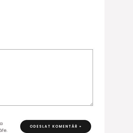
 a
áře.