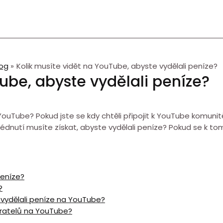
log
Kolik musíte vidět na YouTube, abyste vydělali peníze?
ube, abyste vydělali peníze?
Tube? Pokud jste se kdy chtěli připojit k YouTube komunitě, t
k zhlédnutí musíte získat, abyste vydělali peníze? Pokud se k
peníze?
?
 vydělali peníze na YouTube?
ěratelů na YouTube?