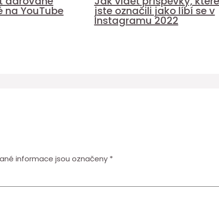
it darované
Jak vidět příspěvky, kter
é na YouTube
jste označili jako líbí se v
Instagramu 2022
ané informace jsou označeny
*