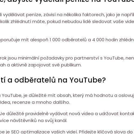
 vydělávat peníze, závisí na několika faktorech, jako je nap
 kolik zhlédnutí máte, pokud nebudou lidé sledovat vaše v
ručuje mít alespoň 1 000 odběratelů a 4 000 hodin zhlédnu
 rok jsou minimální požadavky pro partnerství s YouTube, ne
bsah a aktivně zapojovat své publikum.
utí a odběratelů na YouTube?
YouTube, je důležité mít obsah, který má hodnotu a oslovuje 
idea, recenze a mnoho dalšího.
 Je důležité pravidelně vydávat nová videa a udržovat konta
 více návštěvníků na svůj kanál.
e je SEO optimalizace vašich videí. Přidejte klíčová slova d