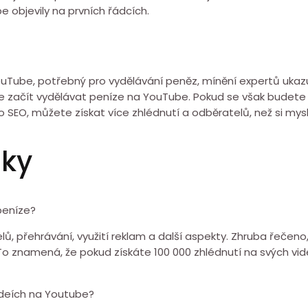
 objevily na prvních řádcích.
ouTube, potřebný pro vydělávání peněz, mínění expertů ukazu
e začít vydělávat peníze na YouTube. Pokud se však budete d
 SEO, můžete získat více zhlédnutí a odběratelů, než si mysl
zky
peníze?
elů, přehrávání, využití reklam a další aspekty. Zhruba řeče
. To znamená, že pokud získáte 100 000 zhlédnutí na svých v
ideích na Youtube?