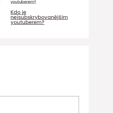
é
Kdo je
nejsubskrybovanějším
youtuberem?