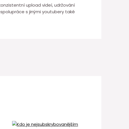
 konzistentní upload videí, udržování
a spolupráce s jinými youtubery také