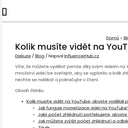
0
Domů
B
Kolik musíte vidět na YouT
Diskuze
/
Blog
/ Napsal
InfluencerHub.cz
Víte, že můžete vydělat peníze díky svým videím na You
množství videí lze zveřejnit, aby se vyplatilo a koli
nechte se nalákat a pokračujte v čtení.
Obsah článku
Kolik musíte vidět na YouTube, abyste vydělali 
Jak funguje monetizace videí na YouTube
Jaký počet zhlédnutí potřebujete, abyste
Jak můžete zvýšit počet zhlédnutí a odb
Závěr