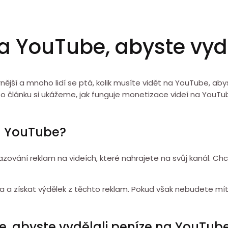
na YouTube, abyste vyd
jší a mnoho lidí se ptá, kolik musíte vidět na YouTube, aby
to článku si ukážeme, jak funguje monetizace videí na YouTub
a YouTube?
ování reklam na videích, které nahrajete na svůj kanál. Chc
a a získat výdělek z těchto reklam. Pokud však nebudete mí
e, abyste vydělali peníze na YouTub