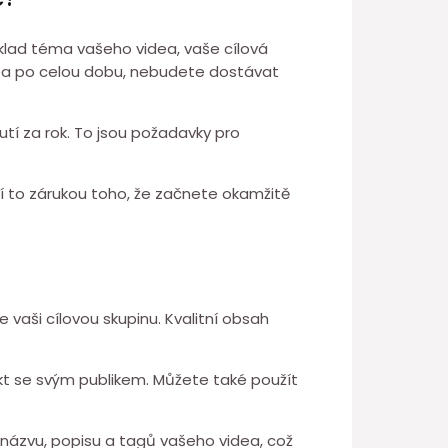
říklad téma vašeho videa, vaše cílová
idea po celou dobu, nebudete dostávat
tí za rok. To jsou požadavky pro
ní to zárukou toho, že začnete okamžitě
vaši cílovou skupinu. Kvalitní obsah
kt se svým publikem. Můžete také použít
o názvu, popisu a tagů vašeho videa, což