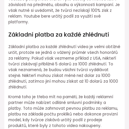
závislosti na předmětu, obsahu a výkonnosti kampaní. Je
však nutné si uvědomit, že tvůrci nezískají 100% zisk z
reklam. Youtube bere určitý podíl za využití své
platformy.
Základní platba za každé zhlédnutí
Základní platba za každé zhlédnutí videa je velmi obtížné
určit, protože se jedná o vážený průměr všech honorářů
za reklamy. Pokud však vezmeme příklad z USA, někteří
tvůrci získávají přibližně 5 dolarů za 1000 zhlédnutí. To
však neznamená, že budou všichni tvůrci vydělávat
stejně. Někteří mohou získat méně než dolar za 1000
zhlédnutí, zatímco jiní mohou získat až 10 dolarů za 1000
zhlédnutí.
Kromě toho je třeba mít na paměti, že každý reklamní
partner může nabízet odlišné smluvní podmínky a
platby. Toto může zahrnovat pevnou platbu za reklamu,
platbu na základě počtu prokliků nebo dokonce provizní
model, kdy tvůrce získává určitý podíl z prodeje
produktů, které byly z tohoto videa nakoupeny.