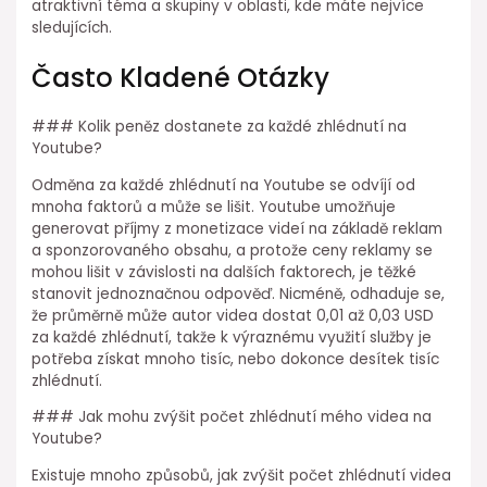
atraktivní téma a skupiny v oblasti, kde máte nejvíce
sledujících.
Často Kladené Otázky
### Kolik peněz dostanete za každé zhlédnutí na
Youtube?
Odměna za každé zhlédnutí na Youtube se odvíjí od
mnoha faktorů a může se lišit. Youtube umožňuje
generovat příjmy z monetizace videí na základě reklam
a sponzorovaného obsahu, a protože ceny reklamy se
mohou lišit v závislosti na dalších faktorech, je těžké
stanovit jednoznačnou odpověď. Nicméně, odhaduje se,
že průměrně může autor videa dostat 0,01 až 0,03 USD
za každé zhlédnutí, takže k výraznému využití služby je
potřeba získat mnoho tisíc, nebo dokonce desítek tisíc
zhlédnutí.
### Jak mohu zvýšit počet zhlédnutí mého videa na
Youtube?
Existuje mnoho způsobů, jak zvýšit počet zhlédnutí videa