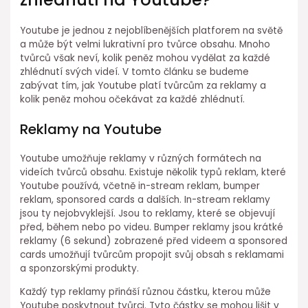
Youtube je jednou z nejoblíbenějších platforem na světě
a může být velmi lukrativní pro tvůrce obsahu. Mnoho
tvůrců však neví, kolik peněz mohou vydělat za každé
zhlédnutí svých videí. V tomto článku se budeme
zabývat tím, jak Youtube platí tvůrcům za reklamy a
kolik peněz mohou očekávat za každé zhlédnutí.
Reklamy na Youtube
Youtube umožňuje reklamy v různých formátech na
videích tvůrců obsahu. Existuje několik typů reklam, které
Youtube používá, včetně in-stream reklam, bumper
reklam, sponsored cards a dalších. In-stream reklamy
jsou ty nejobvyklejší. Jsou to reklamy, které se objevují
před, během nebo po videu. Bumper reklamy jsou krátké
reklamy (6 sekund) zobrazené před videem a sponsored
cards umožňují tvůrcům propojit svůj obsah s reklamami
a sponzorskými produkty.
Každý typ reklamy přináší různou částku, kterou může
Youtube poskytnout tvůrci. Tyto částky se mohou lišit v