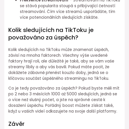
Frekvence streamování
– Streamování na TikToku
se stává popularita stoupá s přibývající četností
streamování. Čím více streamů uspořádáte, tím
více potencionálních sledujících získáte.
Kolik sledujících na TikToku je
považováno za úspěch?
Kolik sledujících na TikToku může znamenat úspěch,
závisí na mnoha faktorech. Všechny výše uvedené
faktory hrají roli, ale důležité je také, aby se vám vaše
streamy líbily a aby vás bavili. Pokud máte pocit, že
dokážete zábavně přenést kouzlo doby, jedná se o
klíčovou součást úspěšného streamingu na TikToku.
Co je tedy považováno za úspěch? Pokud byste měli mít
po 2 nebo 3 měsících 1000 až 5000 sledujících, jedná se
o více než slušný počet, a jste na správné cestě k
dosažení úspěchu. Pořádný boost můžete získat také,
když u vašich videí odkazujete na svoje další platformy.
Závěr