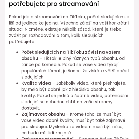
potřebujete pro streamování
Pokud jde o streamování na TikToku, počet sledujících se
liší od jedince ke jedinci. Všechno záleží na vaší konkrétní
situaci. Nicméně, existuje několik zásad, které je třeba
zvážit při rozhodování o tom, kolik sledujících
potřebujete:
Počet sledujících na TikToku závisí na vašem
obsahu
– TikTok je plný různých typů obsahu, od
tance po komedie. Pokud se vaše videa týkají
populárních témat, je šance, že získáte větší počet
sledujících.
Kvalita videa
– Jakékoliv video, které přehrajete,
by mělo být dobré jak z hlediska obsahu, tak
kvality. Pokud se jedná o špatné video, potenciální
sledující se nebudou chtít na vaše streamy
dostavit.
Zajímavost obsahu
– Kromě toho, že musí být
vaše video dobré kvality, musí být také zajímavé
pro sledující. Myšlenka za videem musí být něco,
co bude mít lidi zaujaté.