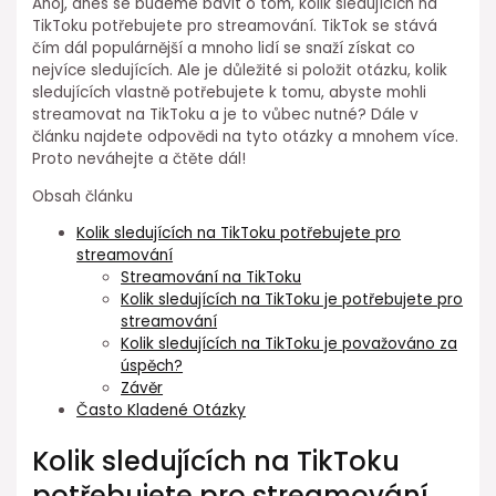
Ahoj, dnes se budeme bavit o tom, kolik sledujících na
TikToku potřebujete pro streamování. TikTok se stává
čím dál populárnější a mnoho lidí se snaží získat co
nejvíce sledujících. Ale je důležité si položit otázku, kolik
sledujících vlastně potřebujete k tomu, abyste mohli
streamovat na TikToku a je to vůbec nutné? Dále v
článku najdete odpovědi na tyto otázky a mnohem více.
Proto neváhejte a čtěte dál!
Obsah článku
Kolik sledujících na TikToku potřebujete pro
streamování
Streamování na TikToku
Kolik sledujících na TikToku je potřebujete pro
streamování
Kolik sledujících na TikToku je považováno za
úspěch?
Závěr
Často Kladené Otázky
Kolik sledujících na TikToku
potřebujete pro streamování