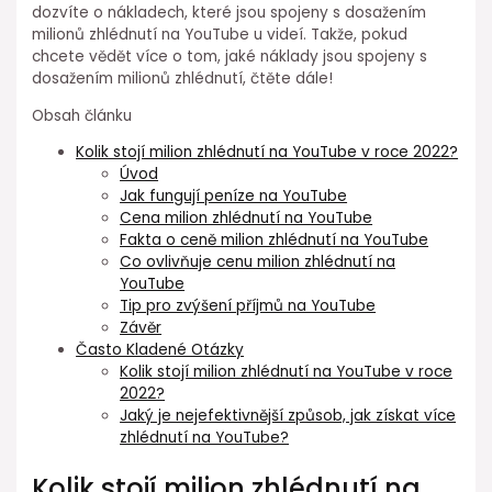
dozvíte o nákladech, které jsou spojeny s dosažením
milionů zhlédnutí na YouTube u videí. Takže, pokud
chcete vědět více o tom, jaké náklady jsou spojeny s
dosažením milionů zhlédnutí, čtěte dále!
Obsah článku
Kolik stojí milion zhlédnutí na YouTube v roce 2022?
Úvod
Jak fungují peníze na YouTube
Cena milion zhlédnutí na YouTube
Fakta o ceně milion zhlédnutí na YouTube
Co ovlivňuje cenu milion zhlédnutí na
YouTube
Tip pro zvýšení příjmů na YouTube
Závěr
Často Kladené Otázky
Kolik stojí milion zhlédnutí na YouTube v roce
2022?
Jaký je nejefektivnější způsob, jak získat více
zhlédnutí na YouTube?
Kolik stojí milion zhlédnutí na