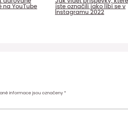
it darované
Jak vidět příspěvky, kter
é na YouTube
jste označili jako líbí se v
Instagramu 2022
ané informace jsou označeny
*