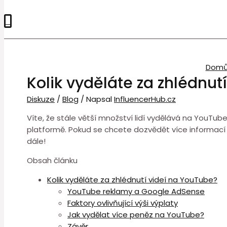
0
Dom
Kolik vyděláte za zhlédnut
Diskuze
/
Blog
/ Napsal
InfluencerHub.cz
Víte, že stále větší množství lidí vydělává na YouTu
platformě. Pokud se chcete dozvědět více informací o
dále!
Obsah článku
Kolik vyděláte za zhlédnutí videí na YouTube?
YouTube reklamy a Google AdSense
Faktory ovlivňující výši výplaty
Jak vydělat více peněz na YouTube?
Závěr