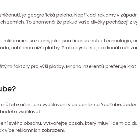
é zhlédnutí, je geografická poloha. Například, reklamy v záp
vých zemích. To znamená, že pokud vaše diváky pocházejí z 
i reklamními sazbami, jako jsou finance nebo technologie, n
a, nabídnou nižší platby. Proto byste se jako kanál měli zam
itými faktory pro výši platby. Mnoho inzerentů preferuje kratš
ube?
můžete učinit pro vydělávání více peněz na YouTube. Jeden z 
z budete vydělávat.
ení svého obsahu. Vytvářejte obsah, který mluví lidem do duš
 více reklamních zobrazení.