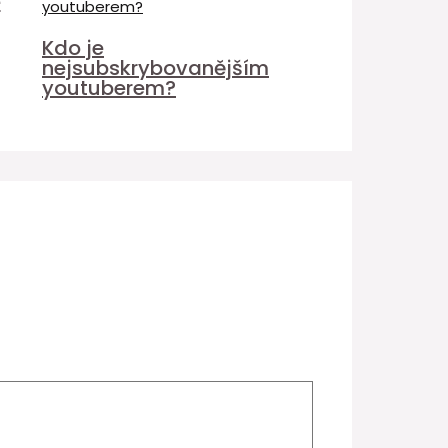
é
Kdo je
nejsubskrybovanějším
youtuberem?