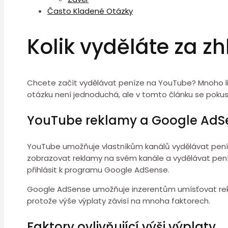
Často Kladené Otázky
Kolik vyděláte za z
Chcete začít vydělávat peníze na YouTube? Mnoho lid
otázku není jednoduchá, ale v tomto článku se poku
YouTube reklamy a Google AdS
YouTube umožňuje vlastníkům kanálů vydělávat peníz
zobrazovat reklamy na svém kanále a vydělávat pení
přihlásit k programu Google AdSense.
Google AdSense umožňuje inzerentům umísťovat rekl
protože výše výplaty závisí na mnoha faktorech.
Faktory ovlivňující výši výplaty