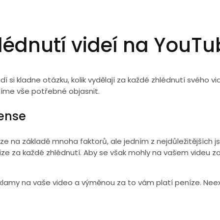
hlédnutí videí na YouT
í si kladne otázku, kolik vydělají za každé zhlédnutí svého
síme vše potřebné objasnit.
ense
e na základě mnoha faktorů, ale jedním z nejdůležitějších
ze za každé zhlédnutí. Aby se však mohly na vašem videu zo
amy na vaše video a výměnou za to vám platí peníze. Neexi