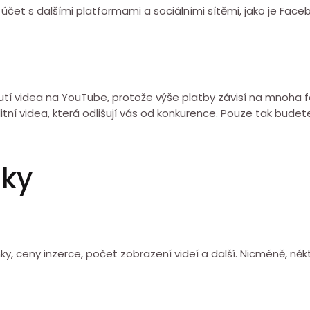
čet s dalšími platformami a sociálními sítěmi, jako je Face
nutí videa na YouTube, protože výše platby závisí na mnoha f
litní videa, která odlišují vás od konkurence. Pouze tak bude
zky
ínky, ceny inzerce, počet zobrazení videí a další. Nicméně, n