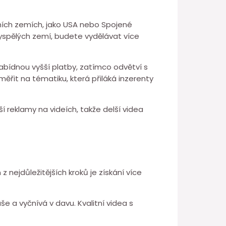
adních zemích, jako USA nebo Spojené
vyspělých zemí, budete vydělávat více
abídnou vyšší platby, zatímco odvětví s
ěřit na tématiku, která přiláká inzerenty
í reklamy na videích, takže delší videa
nejdůležitějších kroků je získání více
e a vyčnívá v davu. Kvalitní videa s