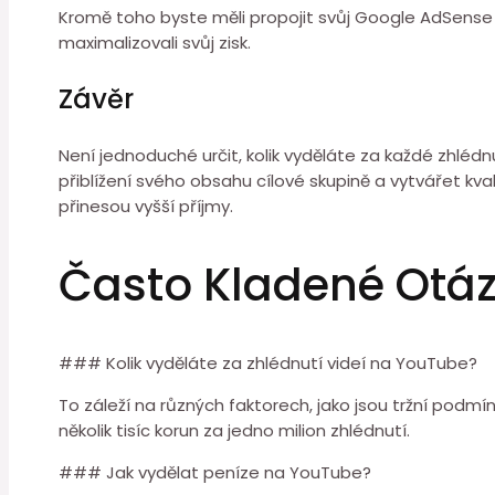
Kromě toho byste měli propojit svůj Google AdSense ú
maximalizovali svůj zisk.
Závěr
Není jednoduché určit, kolik vyděláte za každé zhléd
přiblížení svého obsahu cílové skupině a vytvářet kva
přinesou vyšší příjmy.
Často Kladené Otá
### Kolik vyděláte za zhlédnutí videí na YouTube?
To záleží na různých faktorech, jako jsou tržní podm
několik tisíc korun za jedno milion zhlédnutí.
### Jak vydělat peníze na YouTube?