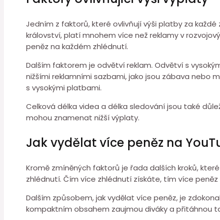
Jedním z faktorů, které ovlivňují výši platby za každ
království, platí mnohem více než reklamy v rozvojo
peněz na každém zhlédnutí.
Dalším faktorem je odvětví reklam. Odvětví s vysokým
nižšími reklamními sazbami, jako jsou zábava nebo mód
s vysokými platbami.
Celková délka videa a délka sledování jsou také důlež
mohou znamenat nižší výplaty.
Jak vydělat více peněz na YouT
Kromě zmíněných faktorů je řada dalších kroků, které 
zhlédnutí. Čím více zhlédnutí získáte, tím více peně
Dalším způsobem, jak vydělat více peněz, je zdokonal
kompaktním obsahem zaujmou diváky a přitáhnou tak