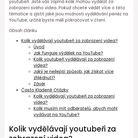
youtubeři. Jistě vás zajímá kolik mohou vydělat za
zobrazení svého videa. Pokud chcete vědět více o této
tématice a zjistit jaké jsou možnosti vydělávání peněz na
YouTube, určitě byste měli pokračovat v čtení.
Obsah článku
Kolik vydělávají youtubeři za zobrazení videa?
Úvod
Jak funguje výdělek na YouTube?
Kolik youtubeři vydělávají za zobrazení
videa?
Jaký je nejlepší způsob, jak získat více
zhlédnutí?
Závěr
Často Kladené Otázky
Kolik vydělávají youtubeři za zobrazení
videa?
Kolik musím mít odběratelů, abych mohl
vydávat na YouTube?
Kolik vydělávají youtubeři za