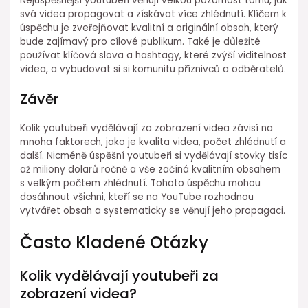
Nejúspěšnější youtubeři věnují velkou pozornost tomu, jak
svá videa propagovat a získávat více zhlédnutí. Klíčem k
úspěchu je zveřejňovat kvalitní a originální obsah, který
bude zajímavý pro cílové publikum. Také je důležité
používat klíčová slova a hashtagy, které zvýší viditelnost
videa, a vybudovat si si komunitu příznivců a odběratelů.
Závěr
Kolik youtubeři vydělávají za zobrazení videa závisí na
mnoha faktorech, jako je kvalita videa, počet zhlédnutí a
další. Nicméně úspěšní youtubeři si vydělávají stovky tisíc
až miliony dolarů ročně a vše začíná kvalitním obsahem
s velkým počtem zhlédnutí. Tohoto úspěchu mohou
dosáhnout všichni, kteří se na YouTube rozhodnou
vytvářet obsah a systematicky se věnují jeho propagaci.
Často Kladené Otázky
Kolik vydělávají youtubeři za
zobrazení videa?