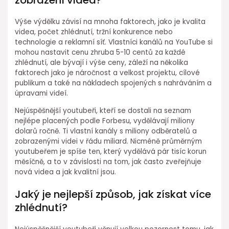
zobrazení videa?
Výše výdělku závisí na mnoha faktorech, jako je kvalita
videa, počet zhlédnutí, tržní konkurence nebo
technologie a reklamní síť. Vlastníci kanálů na YouTube si
mohou nastavit cenu zhruba 5-10 centů za každé
zhlédnutí, ale bývají i výše ceny, záleží na několika
faktorech jako je náročnost a velkost projektu, cílové
publikum a také na nákladech spojených s nahráváním a
úpravami videí.
Nejúspěšnější youtubeři, kteří se dostali na seznam
nejlépe placených podle Forbesu, vydělávají miliony
dolarů ročně. Ti vlastní kanály s miliony odběratelů a
zobrazenými videi v řádu miliard. Nicméně průměrným
youtubeřem je spíše ten, který vydělává pár tisíc korun
měsíčně, a to v závislosti na tom, jak často zveřejňuje
nová videa a jak kvalitní jsou.
Jaký je nejlepší způsob, jak získat více
zhlédnutí?