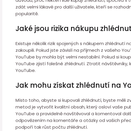
důvodů, proč někteří lidé kupují zhlédnutí, spočívá 
zdát velmi lákavé pro další uživatele, kteří se rozho
popularitě.
Jaké jsou rizika nákupu zhlédnu
Existuje několik rizik spojených s nákupem zhlédnutí n
zakoupili. Pokud jste závislí na příjmech z vašeho Yo
YouTube by mohla být velmi nestabilní. Pokud si koup
YouTube zjistí falešné zhlédnutí. Ztratit návštěvník
YouTube.
Jak mohu získat zhlédnutí na 
Místo toho, abyste si kupovali zhlédnutí, byste měli
metod je vytvořit kvalitní obsah, který osloví vaše 
YouTube a pravidelně navštěvoval a komentoval další
odpovězením na komentáře a otázky od vašich předp
podpoří tak růst počtu zhlédnutí.