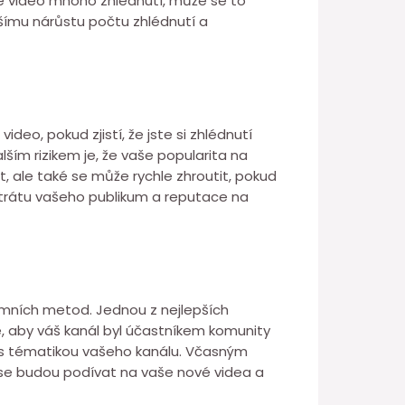
še video mnoho zhlédnutí, může se to
alšímu nárůstu počtu zhlédnutí a
deo, pokud zjistí, že jste si zhlédnutí
lším rizikem je, že vaše popularita na
, ale také se může rychle zhroutit, pokud
 ztrátu vašeho publikum a reputace na
timních metod. Jednou z nejlepších
e, aby váš kanál byl účastníkem komunity
é s tématikou vašeho kanálu. Včasným
se budou podívat na vaše nové videa a