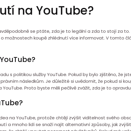
utí na YouTube?
děpodobně se ptáte, zda je to legální a zda to stojí za to. 
se o možnostech koupě zhlédnutí více informovat. V tomto č
a YouTube?
du s politikou služby YouTube. Pokud by bylo zjištěno, že jste
právním následkům. Je důležité si uvědomit, že pokud si kou
YouTube. Proto byste měli pečlivě zvážit, zda je to opravdu
ouTube?
videa na YouTube, protože chtějí zvýšit viditelnost svého o
tí a mnoho lidí se snaží najít alternativní způsoby, jak zvýšit