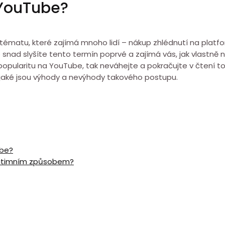
 YouTube?
matu, které zajímá mnoho lidí – nákup zhlédnutí na platform
o snad slyšíte tento termín poprvé a zajímá vás, jak vlastně
opularitu na YouTube, tak neváhejte a pokračujte v čtení to
 jaké jsou výhody a nevýhody takového postupu.
ube?
egitimním způsobem?