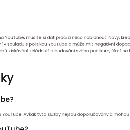
na YouTube, musíte si dát práci a něco nabídnout. Nový, krea
 v souladu s politikou YouTube a může mít negativní dopady 
sobů získávání zhlédnutí a budování svého publikum, čímž se 
zky
ube?
í na YouTube. Avšak tyto služby nejsou doporučovány a mohou
YouTube?