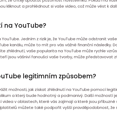
v tom, že chtějí upoutat pozornost návštěvníků. Pokud má va
dnou kliknout a prohlédnout si vaše video, což může vést k d
tí na YouTube?
a YouTube. Jedním z rizik je, že YouTube může odstranit vaše vi
uTube kanálu, může to mít pro vás vážné finanční následky. Da
íte zhlédnutí, vaše popularita na YouTube může rychle vzrůst
y, kteří jsou vášniví fanoušci vaše tvorby, může představovat
YouTube legitimním způsobem?
 zvážit možnosti, jak získat zhlédnutí na YouTube pomocí legi
publikum a který bude hodnotný a podmanivý. Další možností j
 videa v oblastech, které vás zajímají a které jsou příbuzn
latitelů můžete také podpořit vyšší pravděpodobnost, že 