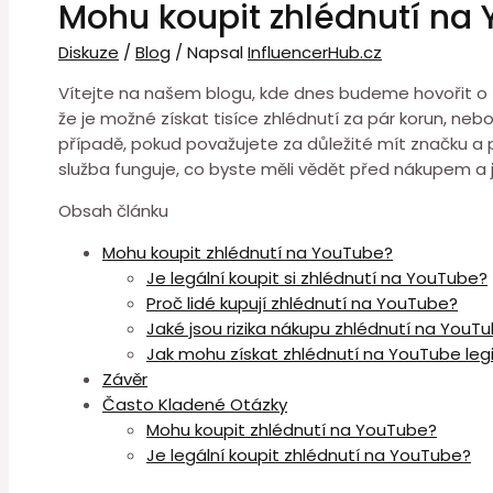
Mohu koupit zhlédnutí na
Diskuze
/
Blog
/ Napsal
InfluencerHub.cz
Vítejte na našem blogu, kde dnes budeme hovořit o té
že je možné získat tisíce zhlédnutí za pár korun, neb
případě, pokud považujete za důležité mít značku a p
služba funguje, co byste měli vědět před nákupem a
Obsah článku
Mohu koupit zhlédnutí na YouTube?
Je legální koupit si zhlédnutí na YouTube?
Proč lidé kupují zhlédnutí na YouTube?
Jaké jsou rizika nákupu zhlédnutí na YouT
Jak mohu získat zhlédnutí na YouTube l
Závěr
Často Kladené Otázky
Mohu koupit zhlédnutí na YouTube?
Je legální koupit zhlédnutí na YouTube?