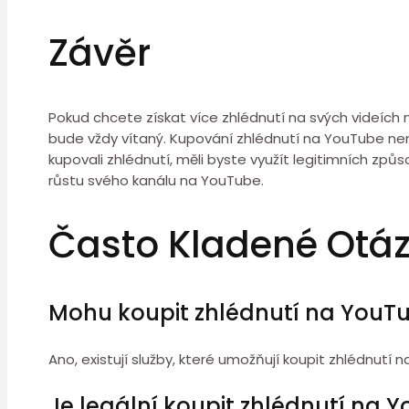
Závěr
Pokud chcete získat více zhlédnutí na svých videích 
bude vždy vítaný. Kupování zhlédnutí na YouTube není
kupovali zhlédnutí, měli byste využít legitimních způ
růstu svého kanálu na YouTube.
Často Kladené Otá
Mohu koupit zhlédnutí na YouT
Ano, existují služby, které umožňují koupit zhlédnut
Je legální koupit zhlédnutí na 