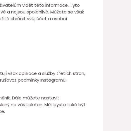
živatelům vidět této informace. Tyto
kové a nejsou spolehlivé. Můžete se však
ežité chránit svůj účet a osobní
tují však aplikace a služby třetích stran,
 porušovat podmínky Instagramu.
 měnit. Dále můžete nastavit
aný na váš telefon. Měli byste také být
te.