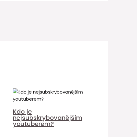
é
Kdo je
nejsubskrybovanějším
youtuberem?