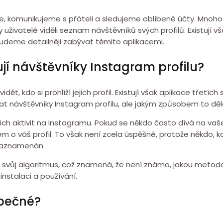
 komunikujeme s přáteli a sledujeme oblíbené účty. Mnoho už
by uživatelé viděli seznam návštěvníků svých profilů. Existují 
e budeme detailněji zabývat těmito aplikacemi.
ují návštěvníky Instagram profilu?
ět, kdo si prohlíží jejich profil. Existují však aplikace třetích
at návštěvníky Instagram profilu, ale jakým způsobem to děl
ch aktivit na Instagramu. Pokud se někdo často dívá na vaše p
m o váš profil. To však není zcela úspěšné, protože někdo, k
 zaznamenán.
t svůj algoritmus, což znamená, že není známo, jakou metodou
 instalaci a používání.
zpečné?