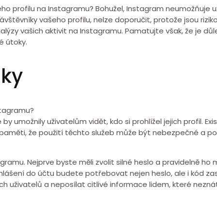
eho profilu na Instagramu? Bohužel, Instagram neumožňuje u
ávštěvníky vašeho profilu, nelze doporučit, protože jsou rizi
alýzy vašich aktivit na Instagramu. Pamatujte však, že je důl
é útoky.
zky
nstagramu?
umožnily uživatelům vidět, kdo si prohlížel jejich profil. Exis
t na paměti, že použití těchto služeb může být nebezpečné a
tagramu. Nejprve byste měli zvolit silné heslo a pravidelně ho
lášení do účtu budete potřebovat nejen heslo, ale i kód zasl
h uživatelů a neposílat citlivé informace lidem, které nezná