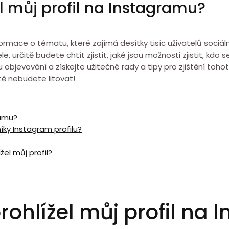
el můj profil na Instagramu?
mace o tématu, které zajímá desítky tisíc uživatelů sociálníc
, určitě budete chtít zjistit, jaké jsou možnosti zjistit, kdo 
u objevování a získejte užitečné rady a tipy pro zjištění toh
tě nebudete litovat!
ramu?
níky Instagram profilu?
lížel můj profil?
prohlížel můj profil na