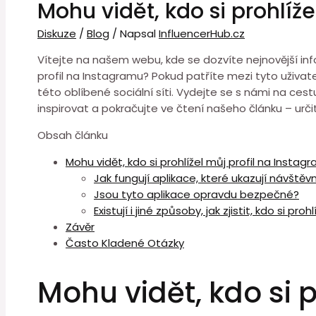
Mohu vidět, kdo si prohlíž
Diskuze
/
Blog
/ Napsal
InfluencerHub.cz
Vítejte na našem webu, kde se dozvíte nejnovější infor
profil na Instagramu? Pokud patříte mezi tyto uživatele
této oblíbené sociální síti. Vydejte se s námi na cest
inspirovat a pokračujte ve čtení našeho článku – urči
Obsah článku
Mohu vidět, kdo si prohlížel můj profil na Instag
Jak fungují aplikace, které ukazují návštěv
Jsou tyto aplikace opravdu bezpečné?
Existují i jiné způsoby, jak zjistit, kdo si proh
Závěr
Často Kladené Otázky
Mohu vidět, kdo si 