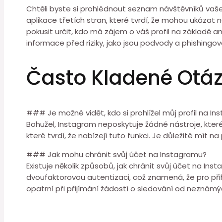
Chtěli byste si prohlédnout seznam návštěvníků vaš
aplikace třetích stran, které tvrdí, že mohou ukázat n
pokusit určit, kdo má zájem o váš profil na základě an
informace před riziky, jako jsou podvody a phishingov
Často Kladené Otá
### Je možné vidět, kdo si prohlížel můj profil na I
Bohužel, Instagram neposkytuje žádné nástroje, které by 
které tvrdí, že nabízejí tuto funkci. Je důležité mí
### Jak mohu chránit svůj účet na Instagramu?
Existuje několik způsobů, jak chránit svůj účet na Ins
dvoufaktorovou autentizaci, což znamená, že pro přih
opatrní při přijímání žádostí o sledování od neznámýc