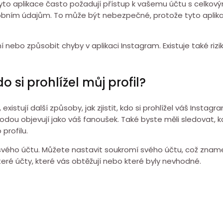
. Tyto aplikace často požadují přístup k vašemu účtu s celk
sobním údajům. To může být nebezpečné, protože tyto aplik
 nebo způsobit chyby v aplikaci Instagram. Existuje také riz
 kdo si prohlížel můj profil?
istují další způsoby, jak zjistit, kdo si prohlížel váš Instag
náhodou objevují jako váš fanoušek. Také byste měli sledovat,
profilu.
vého účtu. Můžete nastavit soukromí svého účtu, což znamená
teré účty, které vás obtěžují nebo které byly nevhodné.