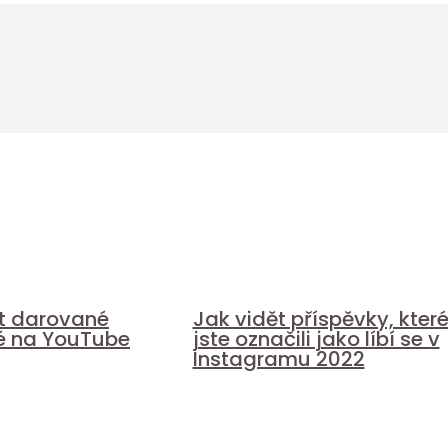
it darované
Jak vidět příspěvky, kter
é na YouTube
jste označili jako líbí se v
Instagramu 2022