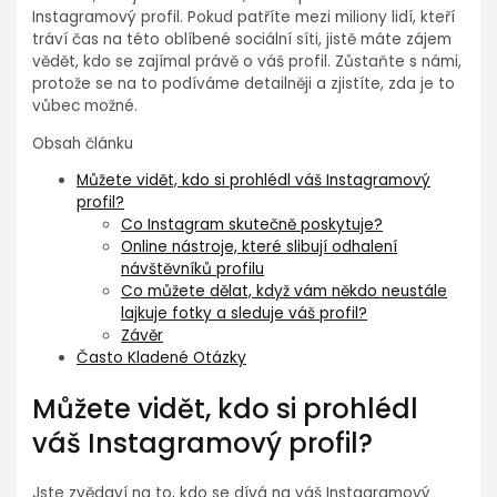
Instagramový profil. Pokud patříte mezi miliony lidí, kteří
tráví čas na této oblíbené sociální síti, jistě máte zájem
vědět, kdo se zajímal právě o váš profil. Zůstaňte s námi,
protože se na to podíváme detailněji a zjistíte, zda je to
vůbec možné.
Obsah článku
Můžete vidět, kdo si prohlédl váš Instagramový
profil?
Co Instagram skutečně poskytuje?
Online nástroje, které slibují odhalení
návštěvníků profilu
Co můžete dělat, když vám někdo neustále
lajkuje fotky a sleduje váš profil?
Závěr
Často Kladené Otázky
Můžete vidět, kdo si prohlédl
váš Instagramový profil?
Jste zvědaví na to, kdo se dívá na váš Instagramový