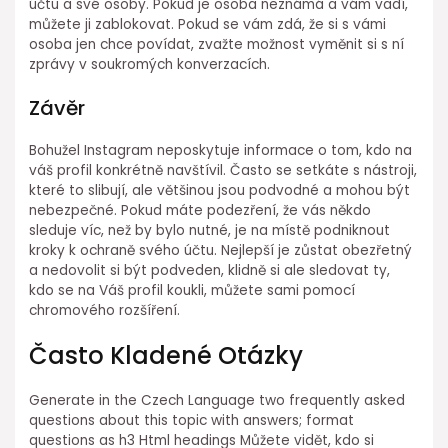
účtu a své osoby. Pokud je osoba neznámá a vám vadí,
můžete ji zablokovat. Pokud se vám zdá, že si s vámi
osoba jen chce povídat, zvažte možnost vyměnit si s ní
zprávy v soukromých konverzacích.
Závěr
Bohužel Instagram neposkytuje informace o tom, kdo na
váš profil konkrétně navštívil. Často se setkáte s nástroji,
které to slibují, ale většinou jsou podvodné a mohou být
nebezpečné. Pokud máte podezření, že vás někdo
sleduje víc, než by bylo nutné, je na místě podniknout
kroky k ochraně svého účtu. Nejlepší je zůstat obezřetný
a nedovolit si být podveden, klidně si ale sledovat ty,
kdo se na Váš profil koukli, můžete sami pomocí
chromového rozšíření.
Často Kladené Otázky
Generate in the Czech Language two frequently asked
questions about this topic with answers; format
questions as h3 Html headings Můžete vidět, kdo si