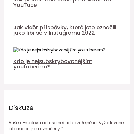
YouTube
Jak vidět příspěvky, které jste označili
jako líbí se v Instagramu 2022
Kdo je nejsubskrybovanějším
youtuberem?
Diskuze
Vaše e-mailová adresa nebude zveřejněna.
Vyžadované
informace jsou označeny
*