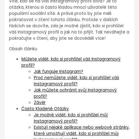
Víte, kdo se na váš Instagramový profil dívá? Je to
otázka, kterou si často kladou mnozí uživatelé této
populární sociální sítě. A právě proto by jste měli
pokračovat v čtení tohoto článku. Protože v dalších
řádcích se dozvíte, zda je možné zjistit, kdo si prohlížel
váš Instagramový profil a jak na to přijít. Tak neváhejte a
pokračujte v čtení, aby jste se dozvěděli více!
Obsah článku
Můžete vidět, kdo si prohlížel váš Instagramový
profil?
Jak funguje Instagram?
Proč nemůžete vidět, kdo si prohlížel váš
Instagramový profil?
Jak můžete ochránit svůj Instagramový
profil?
Závěr
Často Kladené Otázky
Je možné vidět, kdo si prohlížel můj
Instagramový profil?
Existují nějaké aplikace nebo webové stránky,
které umožňují vidět, kdo si prohlížel můj