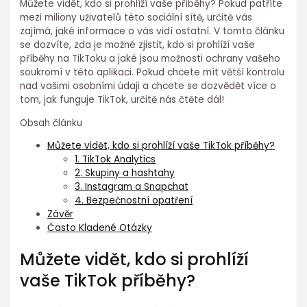
Můžete vidět, kdo si prohlíží vaše příběhy? Pokud patříte
mezi miliony uživatelů této sociální sítě, určitě vás
zajímá, jaké informace o vás vidí ostatní. V tomto článku
se dozvíte, zda je možné zjistit, kdo si prohlíží vaše
příběhy na TikToku a jaké jsou možnosti ochrany vašeho
soukromí v této aplikaci. Pokud chcete mít větší kontrolu
nad vašimi osobními údaji a chcete se dozvědět více o
tom, jak funguje TikTok, určitě nás čtěte dál!
Obsah článku
Můžete vidět, kdo si prohlíží vaše TikTok příběhy?
1. TikTok Analytics
2. Skupiny a hashtahy
3. Instagram a Snapchat
4. Bezpečnostní opatření
Závěr
Často Kladené Otázky
Můžete vidět, kdo si prohlíží
vaše TikTok příběhy?