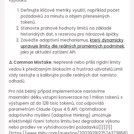
výpadků.
Definujte klíčové metriky využití, například počet
požadavků za minutu a objem přenesených
tokenů.
Stanovte prahové hodnoty limitů na základě
historických dat, s rezervou pro nárazové špičky.
Zaveďte adaptivní mechanismus,
který dynamicky
upravuje limity dle reálných proměnných podmínek
,
jako je aktuální zatížení API.
⚠️ Common Mistake:
Nepřesné nebo příliš rigidní limity
vedou k předčasným blokacím a frustraci uživatelů.Limit
vždy testujte ⁣a kalibrujte podle reálných dat namísto
odhadů.
Pro náš běžný případ implementace nastavíme
maximální délku vstupní konverzace na 1⁣ milion tokenů s
výstupem až do 128 tisíc tokenů,⁤ což odpovídá
parametrům Claude Opus 4.6 API. Optimalizace
adaptivního myšlení (adaptive thinking) umožňuje
efektivnější řízení tohoto limitu bez ⁢degradace výkonu
nebo prodlev ve vyhodnocování požadavků[[[[[1]]
(https://www.zhihu.com/question/2002929122574373858).