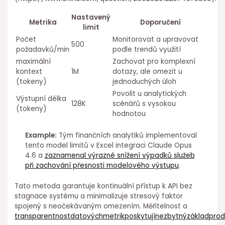
Nastavený⁢
Metrika
Doporučení
limit
Počet
Monitorovat a upravovat
500
požadavků/min
⁢podle trendů využití
maximální
Zachovat pro komplexní
kontext
1M
dotazy, ale omezit u
(tokeny)
jednoduchých úloh
Povolit u analytických
Výstupní délka
128K
scénářů s vysokou
(tokeny)
hodnotou
Example:
Tým finančních analytiků implementoval
tento model limitů v Excel integraci Claude Opus
4.6 a
zaznamenal výrazné⁤ snížení výpadků služeb
při zachování přesnosti modelového výstupu
.
Tato metoda garantuje kontinuální přístup k API bez
stagnace systému a minimalizuje stresový faktor
spojený s neočekávaným omezením. Měřitelnost a
transparentnostdatovýchmetrikposkytujínezbytnýzákladproda