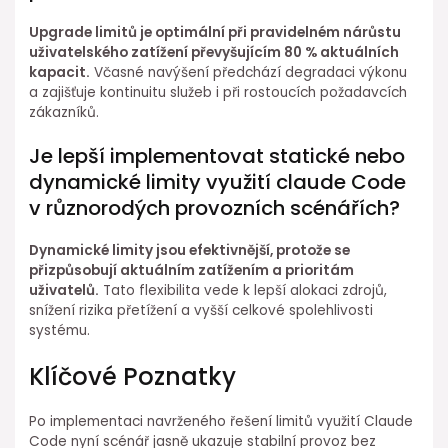
Upgrade limitů je optimální při pravidelném⁢ nárůstu
uživatelského zatížení převyšujícím 80 ⁤% aktuálních
kapacit.
Včasné⁤ navýšení předchází degradaci výkonu
a zajišťuje⁢ kontinuitu služeb i při rostoucích požadavcích
zákazníků.
Je lepší implementovat statické nebo
dynamické limity využití claude Code⁢
v různorodých provozních scénářích?
Dynamické limity jsou efektivnější, protože se
přizpůsobují aktuálním zatížením a prioritám
uživatelů.
Tato flexibilita vede k lepší alokaci zdrojů,
snížení rizika přetížení a vyšší celkové spolehlivosti
systému.
Klíčové Poznatky
Po implementaci navrženého řešení limitů využití Claude
Code nyní scénář jasně⁤ ukazuje⁣ stabilní provoz bez