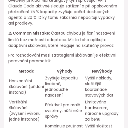
Uvedený příklad: Marketingový tým spravující API s
Claude Code aktivně sleduje zatížení a při opakovaném
překročení 75 % kapacity zvyšuje ⁢počet dostupných
agentů o 20 %. Díky tomu zákazníci nepociťují výpadky
ani prodlevy.
⚠️ Common Mistake:
Častou chybou ⁣je fixní nastavení
limitů bez možnosti adaptace. Místo toho aplikujte
adaptivní škálování, které reaguje na skutečný provoz.
Pro rozhodování mezi strategiemi škálování je efektivní
porovnání parametrů:
Metoda
Výhody
Nevýhody
Zvyšuje kapacitu
Vyšší náklady,
Horizontální
lineárně,
složitější
škálování (přidání
jednoduché
koordinace
instancí)
nasazení
stavových dat
Vertikální
Limitováno
Efektivní pro⁣ malé
škálování
hardwarem,
systémy, nižší režie
(zvýšení výkonu
náročné upgrady⁤
správy
jedné instance)
za běhu
Kombinuje pružnost
Vyšší složitost