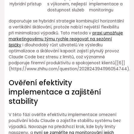
Hybridní přístup
s výkonem, nejlepší
implementace a
dostupnost služeb
monitoringu
doporučuje se hybridní strategie kombinující horizontální
a vertikální škálování, protože nabízí největší flexibilitu
při⁣ minimalizaci ⁣výpadků. Tato metoda v
praxi umožňuje
marketingovému týmu⁤ rychle reagovat na sezónní
špičky
i dlouhodobý růst uživatelů.Ve výsledku
optimalizace a škálování kapacit zajistí plynulý provoz
Claude Code bez stresu z limitů, což ⁢významně
podporuje firemní produktivitu a spokojenost klientů[[6]]
(https://www.zhihu.com/question/2028243941196054744).
Ověření efektivity
implementace a zajištění
stability
V této fázi ověříte efektivitu implementace omezení
používání kódu Claude a zajistíte stabilitu systému bez
výpadků. Navazuje na předchozí krok, kde byly⁣ limity⁣
nasazeny, a
nyní se zaměříte na monitorování jejich