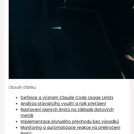
Obsah článku
Definice a význam Claude Code Usage Limits
Analýza stávajícího využití a rizik přetížení
Nastavení jasných ⁤limitů na základě datových
metrik
Implementace plynulého přechodu bez výpadků
Monitoring a automatizace reakce na překročení
⁤limitů