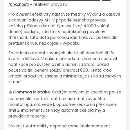
funkčnosti
v reálném provozu.
Pro ověření efektivity nastavte metriky výkonu a časové
sledování odezvy API. V případě běžného provozu
vašeho příkladu (interní tým⁢ využívající ⁢1000 volání
denně) sledujte, zda limity nepřekračují povolený
threshold. Tato data pomohou identifikovat ⁣potenciální
přetížení dříve, než dojde k výpadku.
Zavedení automatizovaných alertů při dosažení 80 %
kvóty je klíčové. V našem příkladu to znamená nastavit
notifikace pro systémového administrátora, pokud
počet⁣ volání během špičky překročí 800. Tento krok
umožní proaktivní zásahy a minimalizuje riziko stresových
situací.
⚠️ Common Mistake:
Častým omylem je spoléhat pouze
na manuální kontrolu dat bez automatizovaného
monitoringu, což vede k opožděné reakci na překročení
limitů. Implementujte vždy automatické alarmy ⁣a
pravidelné reporty.
Pro zajištění stability doporučujeme implementovat