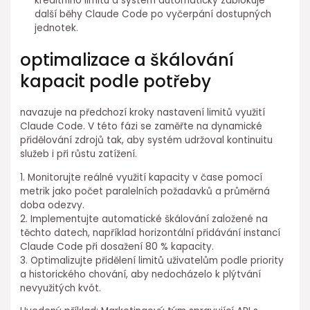
⁢kreditního limitu a systém automaticky zablokuje
další běhy Claude Code po vyčerpání dostupných
jednotek.
optimalizace a škálování
kapacit ⁣podle potřeby
navazuje na předchozí kroky nastavení limitů využití
Claude Code. V ⁣této fázi se⁣ zaměřte na dynamické
⁣přidělování zdrojů tak, aby systém udržoval kontinuitu
služeb i při růstu zatížení.
1. Monitorujte reálné využití kapacity v čase pomocí
metrik jako počet paralelních požadavků a průměrná
doba odezvy.
2. Implementujte automatické škálování založené na
⁤těchto datech, například horizontální přidávání instancí
Claude Code při dosažení 80 % kapacity.
3. Optimalizujte přidělení ⁢limitů uživatelům podle priority
a historického chování, aby nedocházelo ⁢k plýtvání
nevyužitých kvót.