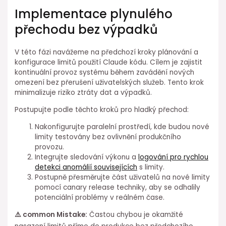
Implementace plynulého
přechodu bez výpadků
V této fázi navážeme na předchozí kroky plánování a
konfigurace limitů ⁤použití Claude kódu. ⁢Cílem je zajistit
kontinuální provoz systému během zavádění nových
omezení bez přerušení uživatelských služeb. Tento krok
minimalizuje riziko ztráty dat a výpadků.
Postupujte podle těchto kroků pro hladký přechod:
Nakonfigurujte paralelní prostředí, kde budou nové
limity testovány bez ovlivnění produkčního
provozu.
Integrujte sledování výkonu a
logování pro rychlou
detekci anomálií souvisejících
s limity.
Postupně přesměrujte část uživatelů na nové limity
pomocí canary release techniky, aby se odhalily
potenciální problémy v reálném čase.
⚠️ common Mistake:
Častou chybou je ⁢okamžité