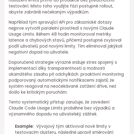
nasazení limitů přímo do produkce bez předchozího
testování. Místo toho využijte fází postupné rollout,
abyste zabránili nečekaným výpadkům.
Například tým spravující ⁤API⁢ pro zákaznické dotazy
nejprve vytvořil paralelní prostředí s novými Claude
Usage Limits. Během 48 hodin monitoroval metriky
latence a chybových stavů, ⁤přičemž ⁤postupně zvyšoval
podíl uživatelů pod novými limity. Tím eliminoval jakýkoli
negativní dopad na uživatele.
Doporučená strategie výrazně snižuje stres spojený s
implementací díky transparentnosti a možnosti
okamžitého zásahu při odchylkách. proaktivní monitoring
podporovaný automatickými notifikacemi zajistil, že
systém reagoval na neočekávané zatížení dříve, ⁤než
došlo ke ⁤kritickým poruchám.
Tento systematický přístup zaručuje, že zavedení
Claude Code Usage Limits proběhne bez výpadků a
významného dopadu na uživatelský zážitek.
Example:
⁢ Vývojový tým aktivoval nové limity v
testovacím clusteru, následně upravil směrování