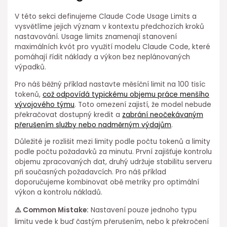
V této sekci definujeme Claude Code Usage Limits a
vysvětlíme jejich význam v kontextu předchozích kroků
nastavování. Usage limits znamenají stanovení
maximálních kvót pro ⁢využití modelu Claude Code, které
pomáhají řídit náklady a výkon bez neplánovaných
výpadků.
Pro náš běžný příklad nastavte měsíční ⁢limit na 100 tisíc
tokenů,
což odpovídá typickému objemu práce menšího
vývojového týmu
. Toto omezení zajistí, že model nebude
překračovat dostupný kredit a
zabrání ⁤neočekávaným
přerušením služby nebo nadměrným výdajům
.
Důležité je rozlišit mezi limity podle počtu tokenů a limity
podle počtu požadavků za minutu. První zajišťuje kontrolu
objemu zpracovaných dat, druhý udržuje stabilitu serveru
při současných požadavcích. Pro náš příklad
doporučujeme kombinovat obě metriky pro optimální
výkon a ⁣kontrolu nákladů.
⚠️⁢ Common Mistake:
Nastavení pouze jednoho typu
⁢limitu vede⁢ k buď častým přerušením, nebo⁤ k překročení