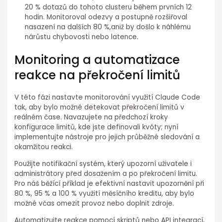
20 % dotazů do tohoto clusteru během prvních 12
hodin. Monitoroval odezvy a postupně rozšiřoval
nasazení na dalších 80 %,aniž by došlo ⁤k náhlému
nárůstu chybovosti nebo ⁢latence.
Monitoring a automatizace
reakce na překročení ⁤limitů
V této fázi nastavte monitorování využití Claude Code⁤
tak, aby bylo možné detekovat překročení limitů v
reálném čase. ⁢Navazujete⁤ na předchozí ⁤kroky
konfigurace limitů, kde jste definovali kvóty;⁢ nyní
implementujte nástroje pro jejich průběžné sledování a
okamžitou reakci.
Použijte notifikační systém, který upozorní uživatele i
administrátory před dosažením a po⁤ překročení limitu.
Pro náš běžící příklad je efektivní nastavit upozornění při
80 %, 95 % a 100 % využití měsíčního kreditu, aby bylo
možné včas omezit provoz nebo doplnit zdroje.
Automatizujte reakce pomocí skriptů nebo API integrací,