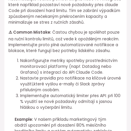
které například pozastaví nové požadavky přes claude
Code při dosažení hard limitu. Tím se zabrání výpadkům
způsobeným ⁢nečekaným překročením kapacity a
minimalizuje se stres z ručních zásahů.
⚠️ ⁣Common Mistake:
Častou chybou je spoléhat pouze
na ruční kontrolu limitů, což vede k opožděným reakcím.
Implementujte proto plně automatizované notifikace a
blokace, které fungují bez potřeby lidského zásahu.
Nakonfigurujte metriky spotřeby prostřednictvím
monitorovací platformy (např. Datadog nebo
Grafana) s integrací do API Claude Code.
Nastavte pravidla⁤ pro notifikace na⁣ klíčové úrovně
využití,které vyšlou e-maily či Slack zprávy
příslušným⁤ osobám.
Implementujte automatický limiter přes API: při 100
% využití se nové požadavky odmítají s jasnou
hláškou o vyčerpání limitu.
Example:
V našem příkladu⁣ marketingový tým
obdrží upozornění při dosažení 80% měsíčního