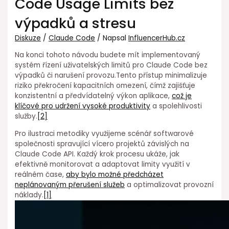
Code Usage Limits bez
výpadků a stresu
Diskuze
/
Claude Code
/ Napsal
InfluencerHub.cz
Na konci tohoto návodu budete mít implementovaný
systém řízení uživatelských limitů pro Claude Code bez
výpadků či narušení provozu.Tento přístup minimalizuje
riziko⁤ překročení kapacitních omezení, čímž zajišťuje
konzistentní a předvídatelný výkon⁣ aplikace,
což je
klíčové pro udržení vysoké produktivity
a spolehlivosti
služby.
[2]
Pro ilustraci metodiky využijeme scénář softwarové
společnosti spravující vícero projektů závislých na
Claude Code API. Každý krok procesu ukáže, jak
efektivně monitorovat a adaptovat limity využití v
reálném čase,
aby bylo možné předcházet
neplánovaným přerušení služeb
a optimalizovat provozní
náklady.
[1]