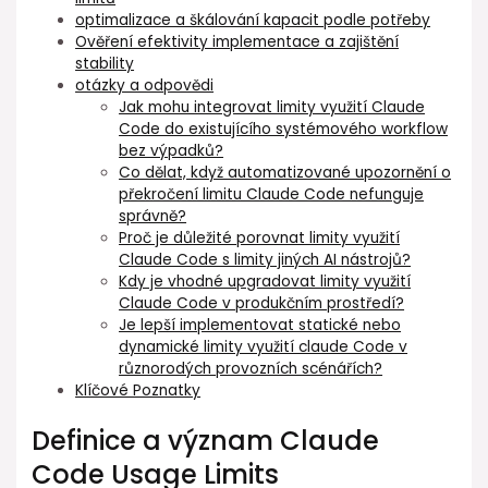
optimalizace a škálování kapacit ⁣podle potřeby
Ověření efektivity implementace a zajištění
stability
otázky a odpovědi
Jak mohu integrovat limity využití Claude
Code do existujícího systémového workflow
bez výpadků?
Co dělat, když automatizované upozornění⁢ o
překročení limitu Claude Code nefunguje
správně?
Proč je důležité porovnat limity využití
Claude Code s limity jiných AI nástrojů?
Kdy je vhodné ⁤upgradovat ⁢limity využití
Claude Code v produkčním prostředí?
Je lepší implementovat statické nebo
dynamické limity využití claude Code⁢ v
různorodých provozních scénářích?
Klíčové Poznatky
Definice a význam Claude
Code Usage Limits