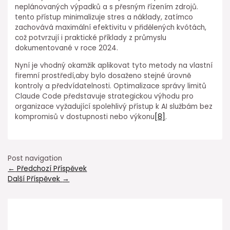
neplánovaných výpadků a s přesným řízením zdrojů.
tento přístup minimalizuje stres a⁣ náklady, zatímco
zachovává maximální⁢ efektivitu v přidělených kvótách,
což potvrzují i praktické příklady z průmyslu
dokumentované v roce 2024.
Nyní je vhodný okamžik aplikovat tyto metody na vlastní
firemní prostředí,aby bylo dosaženo stejné úrovně
kontroly a předvídatelnosti. Optimalizace ⁤správy limitů
Claude Code představuje strategickou výhodu pro
organizace vyžadující spolehlivý přístup k AI službám bez
kompromisů v dostupnosti nebo výkonu
[8]
.
Post navigation
←
Předchozí Příspěvek
Další Příspěvek
→