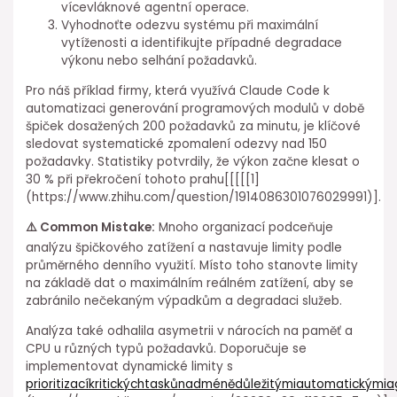
vícevláknové agentní operace.
Vyhodnoťte odezvu systému při maximální
vytíženosti a identifikujte ⁤případné degradace
výkonu nebo selhání požadavků.
Pro náš příklad firmy, která využívá Claude Code k
automatizaci generování programových⁤ modulů v době
špiček dosažených 200 požadavků za minutu, je klíčové
sledovat systematické zpomalení odezvy nad 150
požadavky. Statistiky potvrdily, že ⁣výkon začne klesat o
30 % při překročení ⁣tohoto prahu[[[[[1]
(https://www.zhihu.com/question/1914086301076029991)].
⚠️ Common Mistake:
Mnoho organizací podceňuje
analýzu špičkového zatížení a nastavuje limity podle
průměrného denního využití. Místo toho stanovte limity
na základě dat o maximálním reálném zatížení, aby se
⁣zabránilo nečekaným výpadkům a degradaci služeb.
Analýza také odhalila asymetrii v nárocích na paměť a
CPU u různých typů požadavků. Doporučuje se
implementovat dynamické limity s
prioritizacíkritickýchtaskůnadménědůležitýmiautomatickými