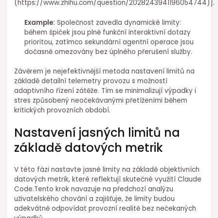
(https://www.zhihu.com/question/2028243941196054744)].
Example:
Společnost ⁢zavedla dynamické limity:
během špiček jsou⁣ plně funkční interaktivní dotazy
prioritou, zatímco sekundární agentní operace jsou
dočasně omezovány bez úplného přerušení služby.
Závěrem je nejefektivnější metoda nastavení limitů na
základě detailní telemetry provozu s možností
adaptivního řízení zátěže. Tím ⁢se minimalizují výpadky i
stres způsobený neočekávanými přetíženími během
kritických provozních ⁣období.
Nastavení jasných ⁤limitů na
základě datových metrik
V této fázi ⁣nastavte jasné limity na základě objektivních
datových metrik, které reflektují skutečné využití Claude
Code.Tento krok navazuje na předchozí analýzu
uživatelského chování a zajišťuje, že limity budou
adekvátně odpovídat provozní realitě bez nečekaných