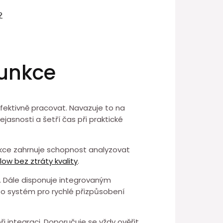
?
funkce
fektivně pracovat. ⁤Navazuje to na
asnosti a ⁣šetří čas při praktické⁢
unkce zahrnuje schopnost analyzovat
low bez ztráty kvality
.
.⁣ Dále ⁢disponuje integrovaným
nto systém pro rychlé přizpůsobení
integraci. Doporučuje ⁣se vždy ověřit