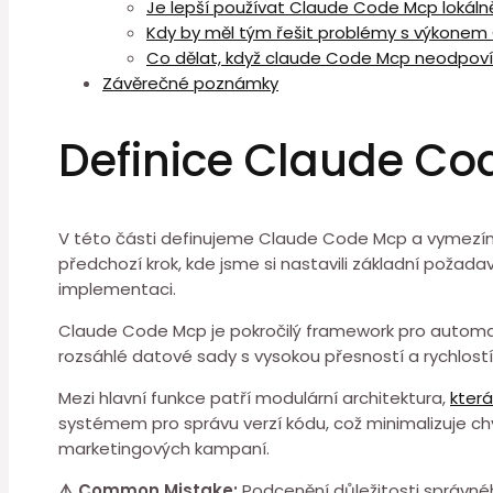
Je lepší používat Claude Code Mcp lokáln
Kdy by měl tým řešit problémy ⁤s výkone
Co dělat,⁢ když claude Code Mcp neodpov
Závěrečné poznámky
Definice Claude Cod
V této části definujeme Claude Code Mcp a vymezíme ⁢
⁣předchozí krok, kde jsme⁢ si nastavili základní požada
implementaci.
Claude Code⁤ Mcp je ⁢pokročilý framework pro automa
rozsáhlé datové sady s vysokou přesností a rychlost
Mezi hlavní⁤ funkce patří modulární architektura,
která
systémem pro správu verzí kódu, což⁢ minimalizuje chy
marketingových kampaní.
⚠️ Common Mistake:
Podcenění důležitosti správnéh