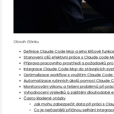
Obsah článku
Definice Claude Code Mcp a ⁣jeho ⁤klíčové funkc
Stanovení cílů efektivní práce s ⁢Claude code M
Příprava ⁣pracovního prostředí⁤ a požadavků pr
Integrace Claude Code Mcp do stávajících sy
Optimalizace workflow s využitím Claude Code 
Automatizace⁢ rutinních úkolů pomocí Claude 
Monitorování výkonu a řešení problémů⁣ při pr
Vyhodnocení výsledků a zajištění ⁤dlouhodobé e
Často kladené otázky
Jak mohu zabezpečit data při práci s Cla
Co je nejčastější příčinou selhání integr