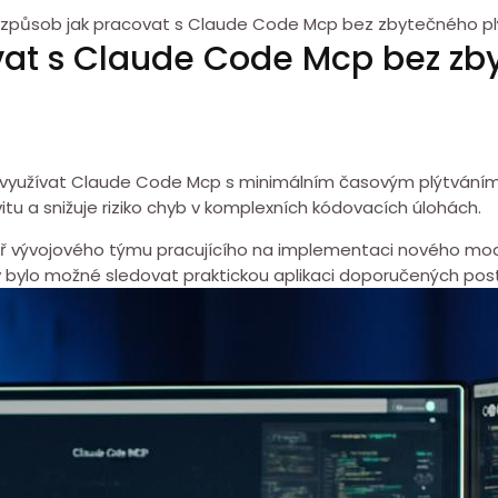
í způsob jak pracovat s Claude Code Mcp bez zbytečného pl
vat s Claude Code Mcp bez zb
 využívat Claude Code Mcp s minimálním časovým plýtváním
itu a snižuje riziko chyb v komplexních kódovacích ⁣úlohách.
ář vývojového týmu pracujícího na implementaci nového m
by bylo možné sledovat praktickou aplikaci doporučených pos