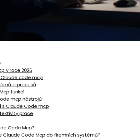
e
cp v roce 2026
o Claude⁤ code mcp
stémů a procesů
Mcp funkcí
Code mcp nástrojů
áci s Claude Code mcp
fektivity práce
ude Code⁣ Mcp?
ace Claude Code Mcp⁤ do firemních systémů?