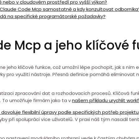
ě nebo v cloudovém prostředí pro vyšší výkon?
m Claude Code Mcp samostatně⁣ a kdy konzultovat odborníka
ídá na specifické programátorské požadavky?
e Mcp a ⁣jeho ⁤klíčové 
jeho klíčové funkce, což umožní lépe pochopit, jak ⁣s ním e
vky pro využití nástroje. ⁣Přesná definice pomáhá eliminovat nej
tizaci ⁢zpracování dat a rozhodovacích procesů. Klíčová⁤ f
í. To umožňuje firmám jako ta v
našem příkladu urychlit workf
 dovoluje flexibilní úpravy podle specifických potřeb ⁣projektu
by při spolupráci více⁤ uživatelů. V praxi náš tým nasadil te
o nastavení modulárního ⁢rozhraní vede k častým⁢ chybám při 